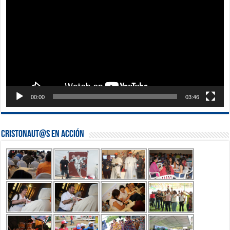
vídeo
00:00
03:46
Cristonaut@s en Acción