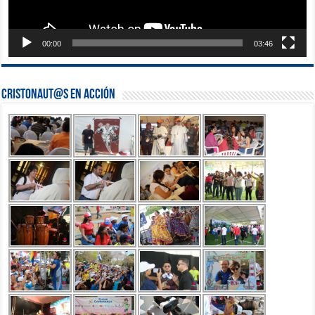
00:00
03:46
Cristonaut@s en Acción