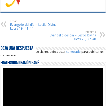
Previo
Evangelio del día – Lectio Divina
Lucas 19, 41-44
Proximo
Evangelio del día – Lectio Divina
Lucas 20, 27-40
Deja una respuesta
Lo siento, debes estar
conectado
para publicar un
comentario.
Fraternidad Ramón Pané
Reproductor
de
vídeo