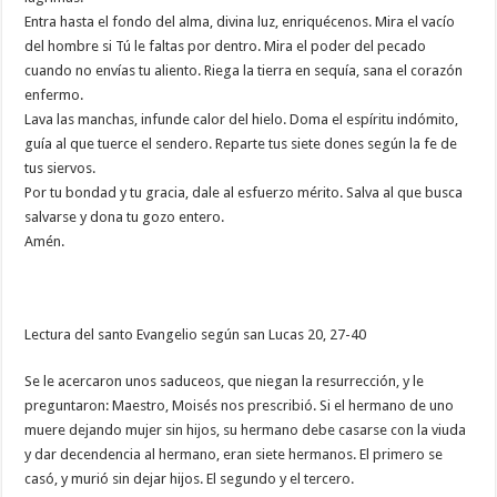
Entra hasta el fondo del alma, divina luz, enriquécenos. Mira el vacío
del hombre si Tú le faltas por dentro. Mira el poder del pecado
cuando no envías tu aliento. Riega la tierra en sequía, sana el corazón
enfermo.
Lava las manchas, infunde calor del hielo. Doma el espíritu indómito,
guía al que tuerce el sendero. Reparte tus siete dones según la fe de
tus siervos.
Por tu bondad y tu gracia, dale al esfuerzo mérito. Salva al que busca
salvarse y dona tu gozo entero.
Amén.
Lectura del santo Evangelio según san Lucas 20, 27-40
Se le acercaron unos saduceos, que niegan la resurrección, y le
preguntaron: Maestro, Moisés nos prescribió. Si el hermano de uno
muere dejando mujer sin hijos, su hermano debe casarse con la viuda
y dar decendencia al hermano, eran siete hermanos. El primero se
casó, y murió sin dejar hijos. El segundo y el tercero.