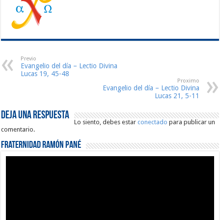
Previo
Evangelio del día – Lectio Divina
Lucas 19, 45-48
Proximo
Evangelio del día – Lectio Divina
Lucas 21, 5-11
Deja una respuesta
Lo siento, debes estar
conectado
para publicar un
comentario.
Fraternidad Ramón Pané
Reproductor
de
vídeo