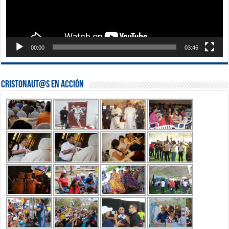
00:00
03:46
Cristonaut@s en Acción