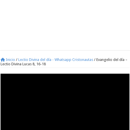
Inicio
/
Lectio Divina del día - Whatsapp Cristonautas
/
Evangelio del día –
Lectio Divina Lucas 8, 16-18