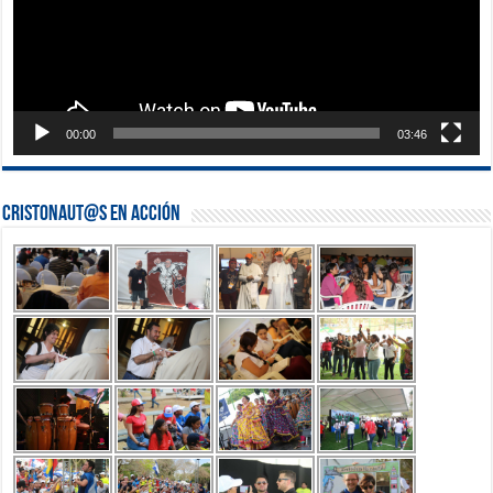
00:00
03:46
Cristonaut@s en Acción