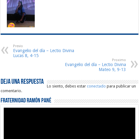
Previo
Evangelio del día – Lectio Divina
Lucas 8, 4-15
Proximo
Evangelio del día – Lectio Divina
Mateo 9, 9-13
Deja una respuesta
Lo siento, debes estar
conectado
para publicar un
comentario.
Fraternidad Ramón Pané
Reproductor
de
vídeo