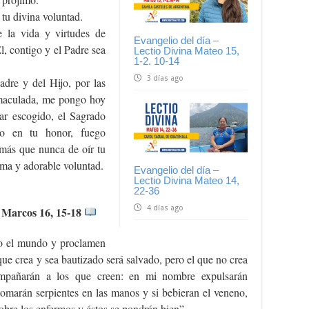
tu divina voluntad.
e la vida y virtudes de
Evangelio del día –
l, contigo y el Padre sea
Lectio Divina Mateo 15,
1-2. 10-14
3 días ago
adre y del Hijo, por las
nmaculada, me pongo hoy
tar escogido, el Sagrado
io en tu honor, fuego
más que nunca de oír tu
sima y adorable voluntad.
Evangelio del día –
Lectio Divina Mateo 14,
22-36
4 días ago
n Marcos 16, 15-18
do el mundo y proclamen
ue crea y sea bautizado será salvado, pero el que no crea
ompañarán a los que creen: en mi nombre expulsarán
omarán serpientes en las manos y si bebieran el veneno,
obre los enfermos y éstos se pondrán bien”.