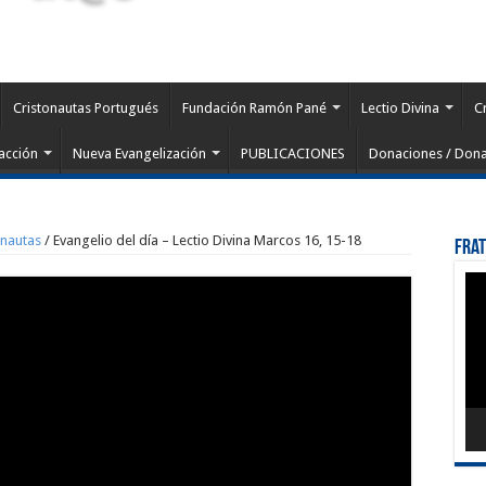
Cristonautas Portugués
Fundación Ramón Pané
Lectio Divina
C
acción
Nueva Evangelización
PUBLICACIONES
Donaciones / Dona
onautas
/
Evangelio del día – Lectio Divina Marcos 16, 15-18
Fra
Rep
de
víd