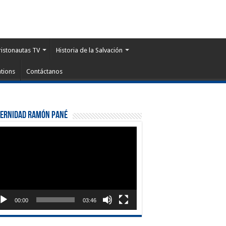
ristonautas TV
Historia de la Salvación
tions
Contáctanos
ternidad Ramón Pané
roductor
eo
00:00
03:46