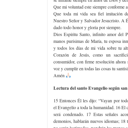
Que mi voluntad este siempre conforme a 
Que toda mi vida sea fiel imitación d
Nuestro Señor y Salvador Jesucristo. A É
dado todo honor y gloria por siempre.
Dios Espíritu Santo, infinito amor del P
manos purísimas de María, tu esposa i
y todos los días de mi vida sobre tu al
Corazón de Jesús, como un sacrific
consumidor, con firme resolución ahora 
voz y cumplir en todas las cosas tu santí
Amén
Lectura del santo Evangelio según sa
15 Entonces Él les dijo: “Vayan por to
el Evangelio a toda la humanidad. 16 El q
será condenado. 17 Estas señales ac
demonios, hablarán nuevos idiomas; 18 t
no serán lastimados, pondrán las manos s