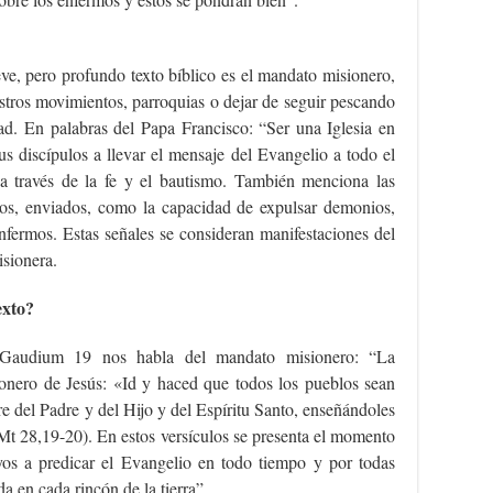
ve, pero profundo texto bíblico es el mandato misionero,
estros movimientos, parroquias o dejar de seguir pescando
d. En palabras del Papa Francisco: “Ser una Iglesia en
sus discípulos a llevar el mensaje del Evangelio a todo el
a través de la fe y el bautismo. También menciona las
os, enviados, como la capacidad de expulsar demonios,
nfermos. Estas señales se consideran manifestaciones del
isionera.
exto?
i Gaudium 19 nos habla del mandato misionero: “La
onero de Jesús: «Id y haced que todos los pueblos sean
e del Padre y del Hijo y del Espíritu Santo, enseñándoles
Mt 28,19-20). En estos versículos se presenta el momento
yos a predicar el Evangelio en todo tiempo y por todas
da en cada rincón de la tierra”.