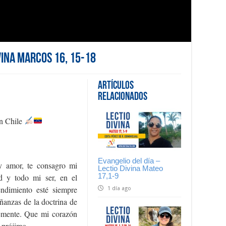
ivina Marcos 16, 15-18
Artículos
Relacionados
en Chile
Evangelio del día –
 y amor, te consagro mi
Lectio Divina Mateo
17,1-9
d y todo mi ser, en el
ndimiento esté siempre
1 día ago
eñanzas de la doctrina de
blemente. Que mi corazón
 prójimo.