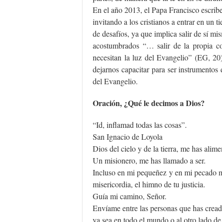
En el año 2013, el Papa Francisco escri
invitando a los cristianos a entrar en un 
de desafíos, ya que implica salir de sí m
acostumbrados “… salir de la propia com
necesitan la luz del Evangelio” (EG, 20
dejarnos capacitar para ser instrumentos
del Evangelio.
Oración, ¿Qué le decimos a Dios?
“Id, inflamad todas las cosas”.
San Ignacio de Loyola
Dios del cielo y de la tierra, me has alim
Un misionero, me has llamado a ser.
Incluso en mi pequeñez y en mi pecado me
misericordia, el himno de tu justicia.
Guía mi camino, Señor.
Envíame entre las personas que has cread
ya sea en todo el mundo o al otro lado de 