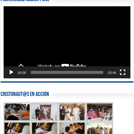
Reproductor
de
vídeo
00:00
03:46
Cristonaut@s en Acción