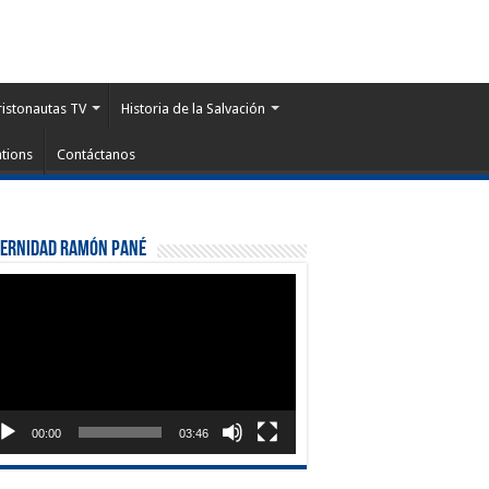
ristonautas TV
Historia de la Salvación
tions
Contáctanos
ternidad Ramón Pané
roductor
eo
00:00
03:46