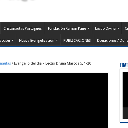
Cristonautas Portugués
Fundación Ramón Pané
Lectio Divina
C
acción
Nueva Evangelización
PUBLICACIONES
Donaciones / Dona
onautas
/
Evangelio del día – Lectio Divina Marcos 5, 1-20
Fra
Rep
de
víd