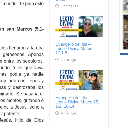
e mundo. Te pido esto
7 horas ago
ún san Marcos (5,1-
Evangelio del día –
los llegaron a la otra
Lectio Divina Mateo
17,1-9
os gerasenos. Apenas
2 días ago
e entre los sepulcros,
undo. Y es que vivía
enas podía ya nadie
sujetado con cepos y
nas y destrozaba los
minarlo. Se pasaba el
Evangelio del día –
los montes, gritando e
Lectio Divina Mateo 15,
1-2. 10-14
lejos a Jesús, echó a
oz potente:
4 días ago
Jesús, Hijo de Dios