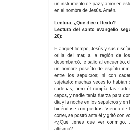
un instrumento de paz y amor en est
en el nombre de Jesús. Amén.
Lectura. ¿Que dice el texto?
Lectura del santo evangelio seg
20):
E anquel tiempo, Jesús y sus discípu
orilla del mar, a la región de l
desembarcó, le salió al encuentro, d
un hombre poseído de espíritu inm
entre los sepulcros; ni con cad
sujetarlo; muchas veces lo habían 
cadenas, pero él rompía las cade
cepos, y nadie tenía fuerza para do
día y la noche en los sepulcros y en 
hiriéndose con piedras. Viendo de 
correr, se postró ante él y gritó con v
«¿Qué tienes que ver conmigo, 
altísimo?