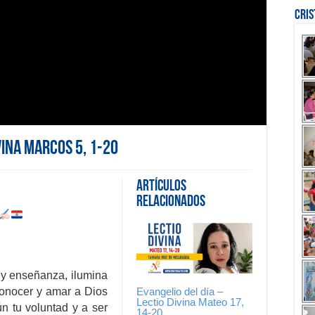
Cri
vina Marcos 5, 1-20
Artículos
Relacionados
 y enseñanza, ilumina
Evangelio del día –
onocer y amar a Dios
Lectio Divina Mateo 17,
n tu voluntad y a ser
14-20