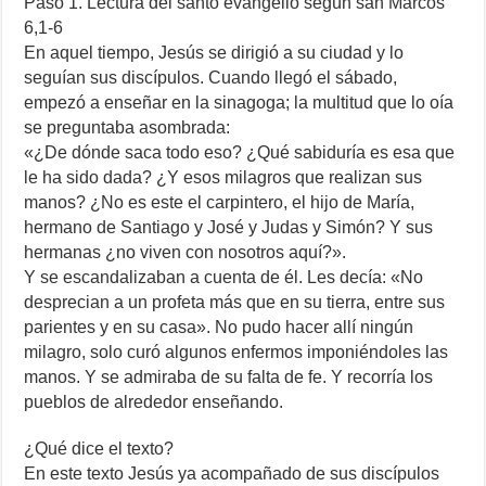
Paso 1. Lectura del santo evangelio según san Marcos
6,1-6
En aquel tiempo, Jesús se dirigió a su ciudad y lo
seguían sus discípulos. Cuando llegó el sábado,
empezó a enseñar en la sinagoga; la multitud que lo oía
se preguntaba asombrada:
«¿De dónde saca todo eso? ¿Qué sabiduría es esa que
le ha sido dada? ¿Y esos milagros que realizan sus
manos? ¿No es este el carpintero, el hijo de María,
hermano de Santiago y José y Judas y Simón? Y sus
hermanas ¿no viven con nosotros aquí?».
Y se escandalizaban a cuenta de él. Les decía: «No
desprecian a un profeta más que en su tierra, entre sus
parientes y en su casa». No pudo hacer allí ningún
milagro, solo curó algunos enfermos imponiéndoles las
manos. Y se admiraba de su falta de fe. Y recorría los
pueblos de alrededor enseñando.
¿Qué dice el texto?
En este texto Jesús ya acompañado de sus discípulos