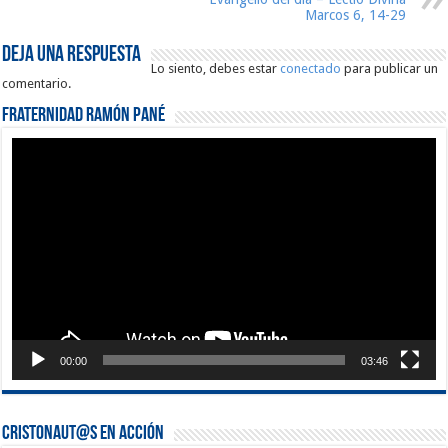
Marcos 6, 14-29
Deja una respuesta
Lo siento, debes estar
conectado
para publicar un
comentario.
Fraternidad Ramón Pané
Reproductor
de
vídeo
00:00
03:46
Cristonaut@s en Acción