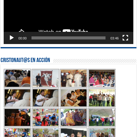
00:00
03:46
Cristonaut@s en Acción