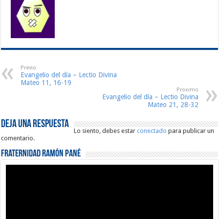
Previo
Evangelio del día – Lectio Divina
Mateo 11, 16-19
Proximo
Evangelio del día – Lectio Divina
Mateo 21, 28-32
Deja una respuesta
Lo siento, debes estar
conectado
para publicar un
comentario.
Fraternidad Ramón Pané
Reproductor
de
vídeo