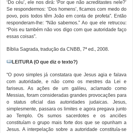
‘Do céu’, ele nos dirá: ‘Por que não acreditastes nele?’
Se respondermos: ‘Dos homens’, ficamos com medo do
povo, pois todos têm João em conta de profeta”. Então
responderam-lhe: “Não sabemos.” Ao que ele retrucou:
“Pois eu também não vos digo com que autoridade faço
essas coisas”.
Bíblia Sagrada, tradução da CNBB, 7ª ed., 2008.
LEITURA (O que diz o texto?)
“O povo simples já constatara que Jesus agia e falava
com autoridade, e não como os mestres da Lei e
fariseus. As ações de um galileu, aclamado como
Messias, foram consideradas grandes provocações para
o status oficial das autoridades judaicas. Jesus,
simplesmente, passara os limites e agora pregava junto
ao Templo. Os sumos sacerdotes e os anciões
constituíam o grupo mais forte dos que se opunham a
Jesus. A interpelação sobre a autoridade constituía-se