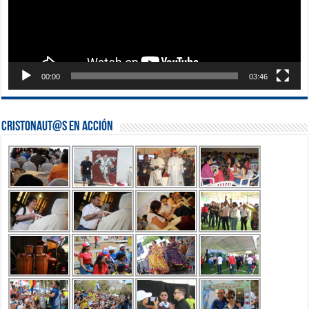
00:00
03:46
Cristonaut@s en Acción