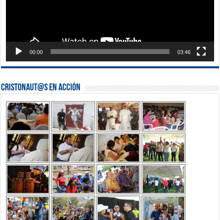
00:00
03:46
Cristonaut@s en Acción