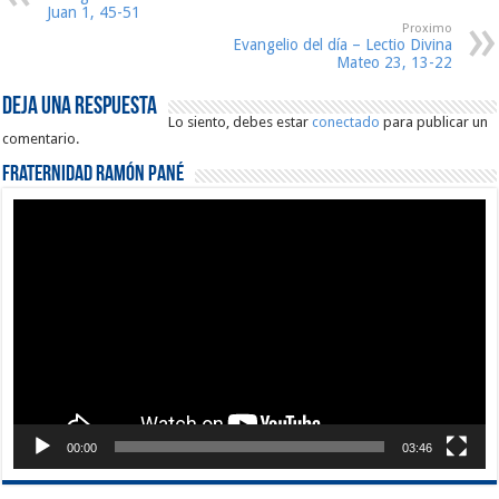
Juan 1, 45-51
Proximo
Evangelio del día – Lectio Divina
Mateo 23, 13-22
Deja una respuesta
Lo siento, debes estar
conectado
para publicar un
comentario.
Fraternidad Ramón Pané
Reproductor
de
vídeo
00:00
03:46