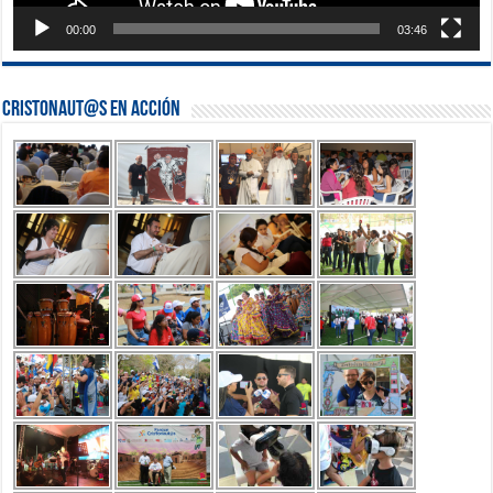
00:00
03:46
Cristonaut@s en Acción