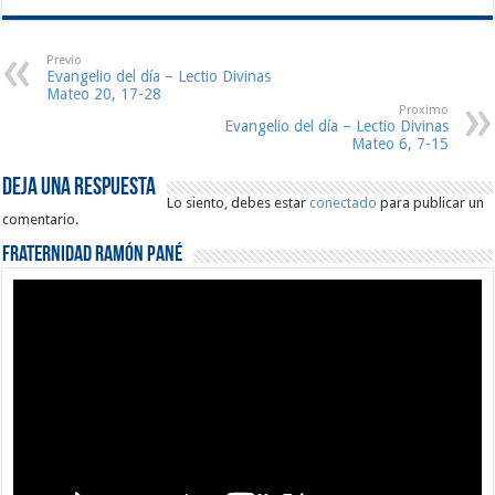
Previo
Evangelio del día – Lectio Divinas
Mateo 20, 17-28
Proximo
Evangelio del día – Lectio Divinas
Mateo 6, 7-15
Deja una respuesta
Lo siento, debes estar
conectado
para publicar un
comentario.
Fraternidad Ramón Pané
Reproductor
de
vídeo