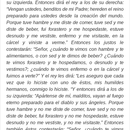
su izquierda. Entonces dirá el rey a los de su derecha:
“Vengan ustedes, benditos de mi Padre; hereden el reino
preparado para ustedes desde la creación del mundo.
Porque tuve hambre y me diste de comer, tuve sed y me
diste de beber, fui forastero y me hospedaste, estuve
desnudo y me vestiste, enfermo y me visitaste, en la
cárcel y viniste a verme.” Entonces los justos le
contestarán: “Señor, ¿cuándo te vimos con hambre y te
alimentamos, o con sed y te dimos de beber? ¿Cuándo
te vimos forastero y te hospedamos, o desnudo y te
vestimos?; ¿cuándo te vimos enfermo o en la cárcel y
fuimos a verte?” Y el rey les dirá: “Les aseguro que cada
vez que lo hiciste con uno de éstos, mis humildes
hermanos, conmigo lo hiciste. “Y entonces dirá a los de
su izquierda: “Apártense de mí, malditos, vayan al fuego
eterno preparado para el diablo y sus ángeles. Porque
tuve hambre y no me diste de comer, tuve sed y no me
diste de beber, fui forastero y no me hospedaste, estuve
desnudo y no me vestiste, y no me visitaste.” Entonces
también éstos contestarán: “Señor, ¿cuándo te vimos