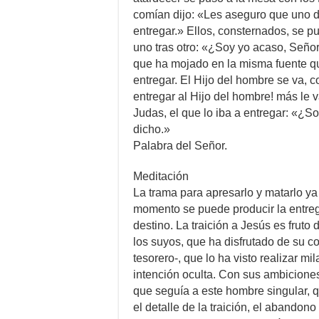
comían dijo: «Les aseguro que uno 
entregar.» Ellos, consternados, se p
uno tras otro: «¿Soy yo acaso, Señor
que ha mojado en la misma fuente q
entregar. El Hijo del hombre se va, c
entregar al Hijo del hombre! más le 
Judas, el que lo iba a entregar: «¿S
dicho.»
Palabra del Señor.
Meditación
La trama para apresarlo y matarlo ya
momento se puede producir la entrega,
destino. La traición a Jesús es fruto
los suyos, que ha disfrutado de su c
tesorero-, que lo ha visto realizar mi
intención oculta. Con sus ambicione
que seguía a este hombre singular, q
el detalle de la traición, el abandon