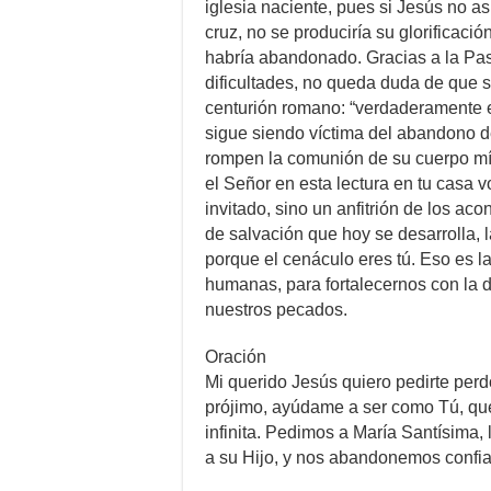
iglesia naciente, pues si Jesús no 
cruz, no se produciría su glorificació
habría abandonado. Gracias a la Pas
dificultades, no queda duda de que se
centurión romano: “verdaderamente e
sigue siendo víctima del abandono 
rompen la comunión de su cuerpo míst
el Señor en esta lectura en tu casa 
invitado, sino un anfitrión de los ac
de salvación que hoy se desarrolla, l
porque el cenáculo eres tú. Eso es 
humanas, para fortalecernos con la di
nuestros pecados.
Oración
Mi querido Jesús quiero pedirte perdó
prójimo, ayúdame a ser como Tú, que
infinita. Pedimos a María Santísima,
a su Hijo, y nos abandonemos confi