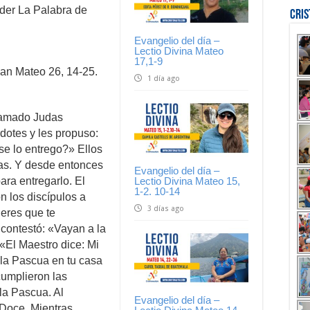
der La Palabra de
Cri
Evangelio del día –
Lectio Divina Mateo
17,1-9
an Mateo 26, 14-25.
1 día ago
llamado Judas
rdotes y les propuso:
se lo entrego?» Ellos
das. Y desde entonces
Evangelio del día –
Lectio Divina Mateo 15,
ra entregarlo. El
1-2. 10-14
n los discípulos a
3 días ago
eres que te
contestó: «Vayan a la
 «El Maestro dice: Mi
la Pascua en tu casa
cumplieron las
la Pascua. Al
Evangelio del día –
 Doce. Mientras