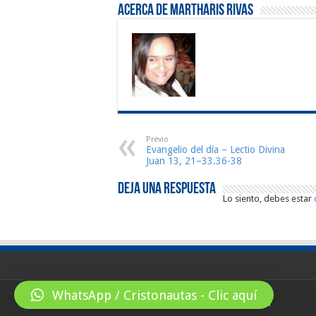
Acerca de Martharis Rivas
Previo
Evangelio del día – Lectio Divina
Juan 13, 21–33.36-38
Deja una respuesta
Lo siento, debes estar
WhatsApp / Cristonautas - Clic aquí
© Copyright 2026, All Rights Reserved