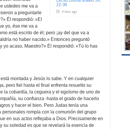
Lectio Divina Mateo 14,
22-36
de ustedes me va a
4 días ago
usieron a preguntarle
?» Él respondió: «El
ue yo, ése me va a
omo está escrito de él; pero ¡ay del que va a
valdría no haber nacido.» Entonces preguntó
oy yo acaso, Maestro?» Él respondió: «Tú lo has
 está montada y Jesús lo sabe. Y en cualquier
 pero fiel hasta el final enfrenta resuelto su
 de la cobardía, la ceguera y el egoísmo de uno de
ompañía, su confianza -hasta el grado de hacerlo
lagros y hacer el bien. Pero Judas tenía una
s personales rompía con la comunión del grupo
ue en sus actos reflejaba a Dios. Precisamente en
o y su soledad es que se revelará la esencia de