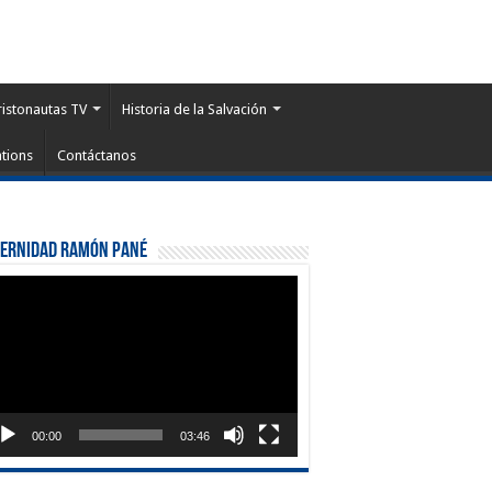
ristonautas TV
Historia de la Salvación
tions
Contáctanos
ternidad Ramón Pané
roductor
eo
00:00
03:46