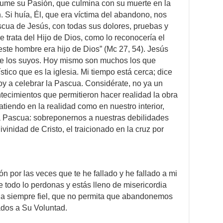
asume su Pasión, que culmina con su muerte en la
n. Si huía, Él, que era víctima del abandono, nos
cua de Jesús, con todas sus dolores, pruebas y
 trata del Hijo de Dios, como lo reconocería el
ste hombre era hijo de Dios” (Mc 27, 54). Jesús
de los suyos. Hoy mismo son muchos los que
ico que es la iglesia. Mi tiempo está cerca; dice
voy a celebrar la Pascua. Considérate, no ya un
ontecimientos que permitieron hacer realidad la obra
atiendo en la realidad como en nuestro interior,
la Pascua: sobreponernos a nuestras debilidades
vinidad de Cristo, el traicionado en la cruz por
n por las veces que te he fallado y he fallado a mi
 todo lo perdonas y estás lleno de misericordia
 la siempre fiel, que no permita que abandonemos
ados a Su Voluntad.