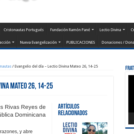
Cristonautas Portugués
Fundación Ramón Pané
Lectio Divina
C
acción
Nueva Evangelización
PUBLICACIONES
Donaciones / Dona
onautas
/
Evangelio del día – Lectio Divina Mateo 26, 14-25
Fra
Rep
de
vina Mateo 26, 14-25
víd
Artículos
ris Rivas Reyes de
Relacionados
blica Dominicana
orazones, y abre