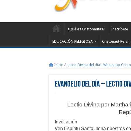
¿Qué es Cristonautas?
Inscríbete
EDUCACIÓN RELIGIOSA
Cristonaut@s en 
Inicio
/
Lectio Divina del día - Whatsapp Crist
Evangelio del día – Lectio Di
Lectio Divina por Martha
Repú
Invocación
Ven Espíritu Santo, llena nuestros c