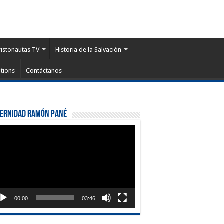
ristonautas TV
Historia de la Salvación
tions
Contáctanos
ternidad Ramón Pané
roductor
eo
00:00
03:46