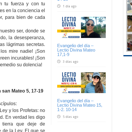
n tu fuerza y con tu
1 día ago
ces en la conciencia el
r, para bien de cada
 nuestro ser, donde se
tido, la desesperanza,
las lágrimas secretas.
Evangelio del día –
Lectio Divina Mateo
 los mire nadie! ¡Son
17,1-9
creen incurables! ¡Son
3 días ago
remedio su dolencia!
 san Mateo 5, 17-19
Evangelio del día –
scípulos:
Lectio Divina Mateo 15,
1-2. 10-14
Ley y los Profetas: no
ud. En verdad les digo
5 días ago
 tierra que deje de
de de la Ley. El que se