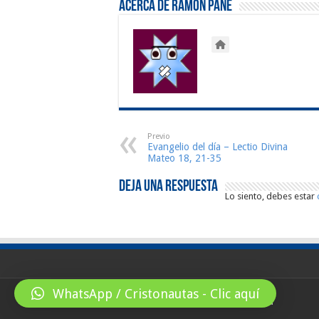
Acerca de Ramón Pané
Previo
Evangelio del día – Lectio Divina
Mateo 18, 21-35
Deja una respuesta
Lo siento, debes estar
WhatsApp / Cristonautas - Clic aquí
© Copyright 2026, All Rights Reserved