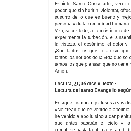
Espíritu Santo Consolador, ven co
poder, que sin herir ni violentar, ofre
susurro de lo que es bueno y mejo
persona y de la comunidad humana.
Ven, sobre todo, a lo más íntimo de
experimenta la turbación, el sinsen
la tristeza, el desánimo, el dolor y 
¡Son tantos los que lloran sin que
tantos los heridos de la vida que se 
tantos los que piensan que no tiene 
Amén.
Lectura, ¿Qué dice el texto?
Lectura del santo Evangelio según
En aquel tiempo, dijo Jesús a sus di
«No crean que he venido a abolir la 
he venido a abolir, sino a dar plenit
que antes pasarán el cielo y la
cumplirse hasta la última letra o til