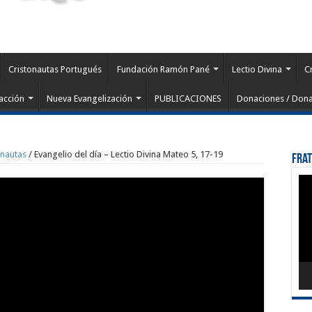
Cristonautas Portugués
Fundación Ramón Pané
Lectio Divina
C
acción
Nueva Evangelización
PUBLICACIONES
Donaciones / Dona
onautas
/
Evangelio del día – Lectio Divina Mateo 5, 17-19
Fra
Rep
de
víd