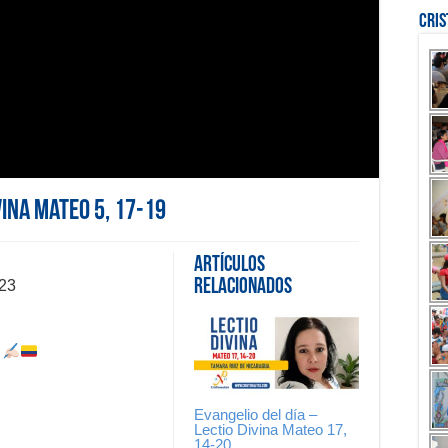
Cri
vina Mateo 5, 17-19
Artículos
Relacionados
23
a
Evangelio del día –
Lectio Divina Mateo 17,
14-20