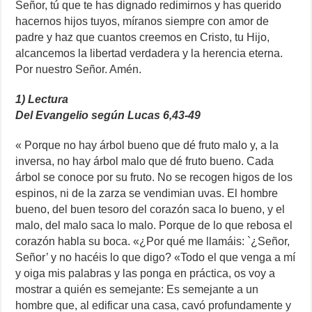
Señor, tú que te has dignado redimirnos y has querido
hacernos hijos tuyos, míranos siempre con amor de
padre y haz que cuantos creemos en Cristo, tu Hijo,
alcancemos la libertad verdadera y la herencia eterna.
Por nuestro Señor. Amén.
1) Lectura
Del Evangelio según Lucas 6,43-49
« Porque no hay árbol bueno que dé fruto malo y, a la
inversa, no hay árbol malo que dé fruto bueno. Cada
árbol se conoce por su fruto. No se recogen higos de los
espinos, ni de la zarza se vendimian uvas. El hombre
bueno, del buen tesoro del corazón saca lo bueno, y el
malo, del malo saca lo malo. Porque de lo que rebosa el
corazón habla su boca. «¿Por qué me llamáis: `¿Señor,
Señor’ y no hacéis lo que digo? «Todo el que venga a mí
y oiga mis palabras y las ponga en práctica, os voy a
mostrar a quién es semejante: Es semejante a un
hombre que, al edificar una casa, cavó profundamente y