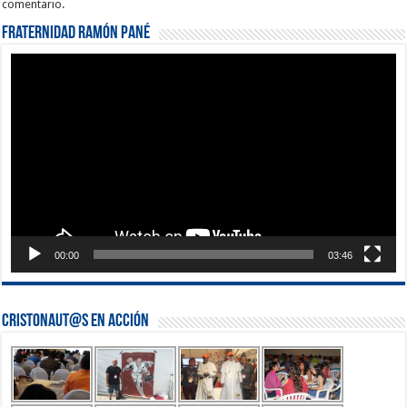
comentario.
Fraternidad Ramón Pané
Reproductor
de
vídeo
00:00
03:46
Cristonaut@s en Acción