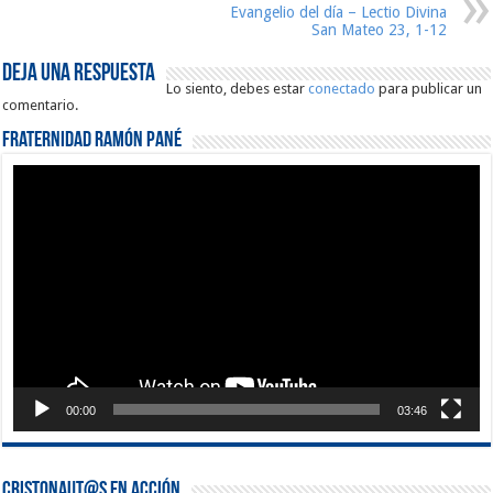
Evangelio del día – Lectio Divina
San Mateo 23, 1-12
Deja una respuesta
Lo siento, debes estar
conectado
para publicar un
comentario.
Fraternidad Ramón Pané
Reproductor
de
vídeo
00:00
03:46
Cristonaut@s en Acción