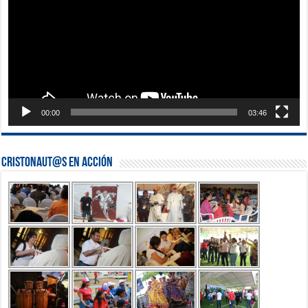
00:00
03:46
Cristonaut@s en Acción