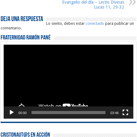
Evangelio del día – Lectio Divinas
Lucas 11, 29-32
Deja una respuesta
Lo siento, debes estar
conectado
para publicar un
comentario.
Fraternidad Ramón Pané
Reproductor
de
vídeo
00:00
03:46
Cristonaut@s en Acción