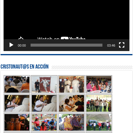
00:00
03:46
Cristonaut@s en Acción