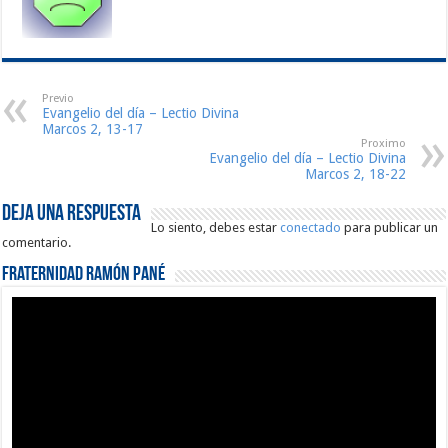
Previo
Evangelio del día – Lectio Divina
Marcos 2, 13-17
Proximo
Evangelio del día – Lectio Divina
Marcos 2, 18-22
Deja una respuesta
Lo siento, debes estar
conectado
para publicar un
comentario.
Fraternidad Ramón Pané
Reproductor
de
vídeo