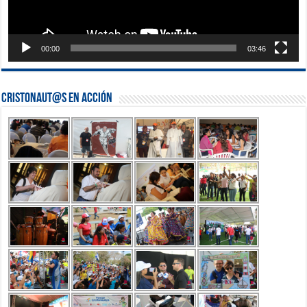
00:00
03:46
Cristonaut@s en Acción