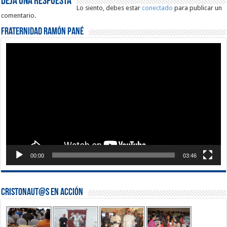
Deja una respuesta
Lo siento, debes estar
conectado
para publicar un
comentario.
Fraternidad Ramón Pané
Reproductor
de
vídeo
00:00
03:46
Cristonaut@s en Acción