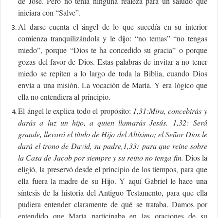
de José. Pero no tenía ninguna realeza para un saludo que
iniciara con “Salve”.
Al darse cuenta el ángel de lo que sucedía en su interior
comienza tranquilizándola y le dijo: “no temas” “no tengas
miedo”, porque “Dios te ha concedido su gracia” o porque
gozas del favor de Dios. Estas palabras de invitar a no tener
miedo se repiten a lo largo de toda la Biblia, cuando Dios
envía a una misión. La vocación de María. Y era lógico que
ella no entendiera al principio.
El ángel le explica todo el propósito:
1,31:
Mira, concebirás y
darás a luz un hijo, a quien llamarás Jesús.
1,32:
Será
grande, llevará el título de Hijo del Altísimo; el Señor Dios le
dará el trono de David, su padre,
1,33:
para que reine sobre
la Casa de Jacob por siempre y su reino no tenga fin.
Dios la
eligió, la preservó desde el principio de los tiempos, para que
ella fuera la madre de su Hijo. Y aquí Gabriel le hace una
síntesis de la historia del Antiguo Testamento, para que ella
pudiera entender claramente de qué se trataba. Damos por
entendido que María participaba en las oraciones de su