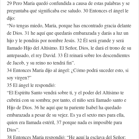
29 Pero María quedó confundida a causa de estas palabras y se
preguntaba qué significaba ese saludo. 30 Entonces el ángel le
dijo:
“No tengas miedo, María, porque has encontrado gracia delante
de Dios. 31 he aquí que quedarás embarazada y darás a luz un
hijo y le pondrás por nombre Jesús. 32 Él será grande y será
llamado Hijo del Altísimo. El Señor, Dios, le dará el trono de su
antepasado, el rey David. 33 Él reinará sobre los descendientes
de Jacob, y su reino no tendrá fin”.
34 Entonces María dijo al ángel: ¿Cómo podrá suceder esto, si
soy virgen?”
35 El ángel le respondió:
“El Espíritu Santo vendrá sobre ti, y el poder del Altísimo te
cubrirá con su sombra; por tanto, el niño será llamado santo e
Hijo de Dios. 36 he aquí que tu pariente Isabel ha quedado
embarazada a pesar de su vejez. Es ya el sexto mes para ella,
quien era llamada estéril, 37 porque nada es imposible para
Dios”.
38 Entonces María respondió: “He aquí la esclava del Señor;