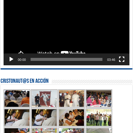
de
vídeo
00:00
03:46
Cristonaut@s en Acción