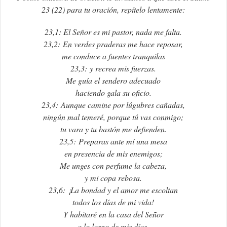
23 (22) para tu oración, repítelo lentamente:
23,1: El Señor es mi pastor, nada me falta.
23,2: En verdes praderas me hace reposar,
me conduce a fuentes tranquilas
23,3: y recrea mis fuerzas.
Me guía el sendero adecuado
haciendo gala su oficio.
23,4: Aunque camine por lúgubres cañadas,
ningún mal temeré, porque tú vas conmigo;
tu vara y tu bastón me defienden.
23,5: Preparas ante mí una mesa
en presencia de mis enemigos;
Me unges con perfume la cabeza,
y mi copa rebosa.
23,6: ¡La bondad y el amor me escoltan
todos los días de mi vida!
Y habitaré en la casa del Señor
a lo largo de mis días.