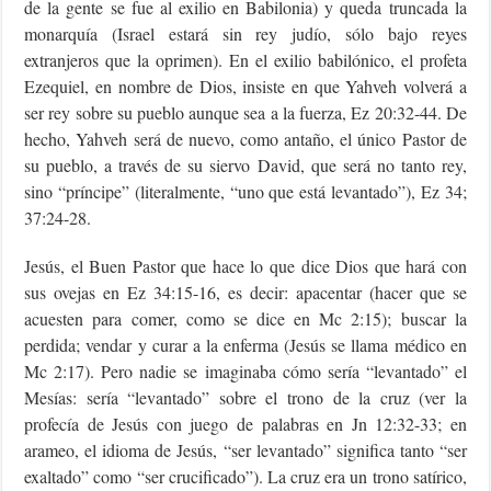
de la gente se fue al exilio en Babilonia) y queda truncada la
monarquía (Israel estará sin rey judío, sólo bajo reyes
extranjeros que la oprimen). En el exilio babilónico, el profeta
Ezequiel, en nombre de Dios, insiste en que Yahveh volverá a
ser rey sobre su pueblo aunque sea a la fuerza, Ez 20:32-44. De
hecho, Yahveh será de nuevo, como antaño, el único Pastor de
su pueblo, a través de su siervo David, que será no tanto rey,
sino “príncipe” (literalmente, “uno que está levantado”), Ez 34;
37:24-28.
Jesús, el Buen Pastor que hace lo que dice Dios que hará con
sus ovejas en Ez 34:15-16, es decir: apacentar (hacer que se
acuesten para comer, como se dice en Mc 2:15); buscar la
perdida; vendar y curar a la enferma (Jesús se llama médico en
Mc 2:17). Pero nadie se imaginaba cómo sería “levantado” el
Mesías: sería “levantado” sobre el trono de la cruz (ver la
profecía de Jesús con juego de palabras en Jn 12:32-33; en
arameo, el idioma de Jesús, “ser levantado” significa tanto “ser
exaltado” como “ser crucificado”). La cruz era un trono satírico,