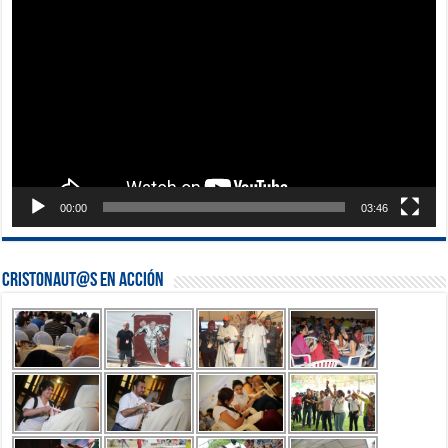
de
vídeo
00:00
03:46
Cristonaut@s en Acción