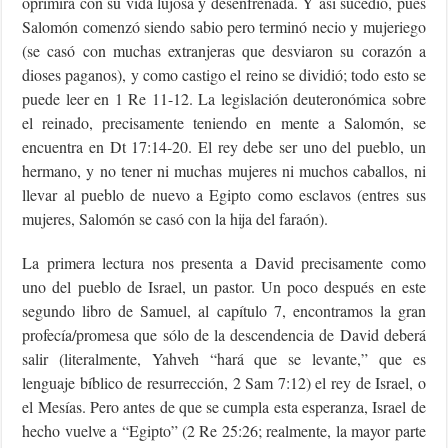
oprimirá con su vida lujosa y desenfrenada. Y así sucedió, pues
Salomón comenzó siendo sabio pero terminó necio y mujeriego
(se casó con muchas extranjeras que desviaron su corazón a
dioses paganos), y como castigo el reino se dividió; todo esto se
puede leer en 1 Re 11-12. La legislación deuteronómica sobre
el reinado, precisamente teniendo en mente a Salomón, se
encuentra en Dt 17:14-20. El rey debe ser uno del pueblo, un
hermano, y no tener ni muchas mujeres ni muchos caballos, ni
llevar al pueblo de nuevo a Egipto como esclavos (entres sus
mujeres, Salomón se casó con la hija del faraón).
La primera lectura nos presenta a David precisamente como
uno del pueblo de Israel, un pastor. Un poco después en este
segundo libro de Samuel, al capítulo 7, encontramos la gran
profecía/promesa que sólo de la descendencia de David deberá
salir (literalmente, Yahveh “hará que se levante,” que es
lenguaje bíblico de resurrección, 2 Sam 7:12) el rey de Israel, o
el Mesías. Pero antes de que se cumpla esta esperanza, Israel de
hecho vuelve a “Egipto” (2 Re 25:26; realmente, la mayor parte