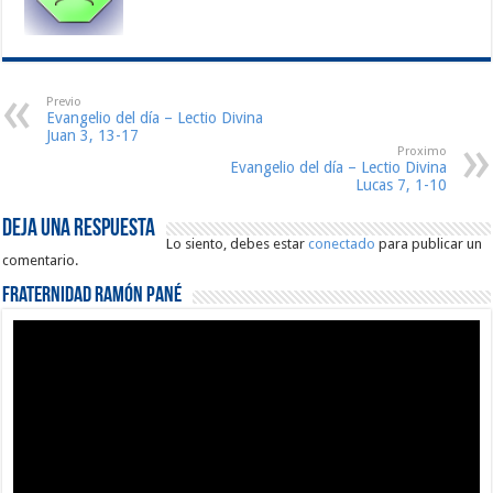
Previo
Evangelio del día – Lectio Divina
Juan 3, 13-17
Proximo
Evangelio del día – Lectio Divina
Lucas 7, 1-10
Deja una respuesta
Lo siento, debes estar
conectado
para publicar un
comentario.
Fraternidad Ramón Pané
Reproductor
de
vídeo