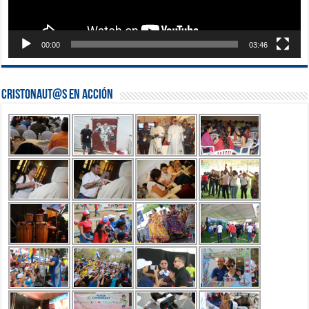
00:00
03:46
Cristonaut@s en Acción