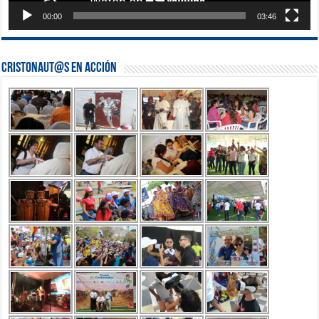
00:00
03:46
Cristonaut@s en Acción