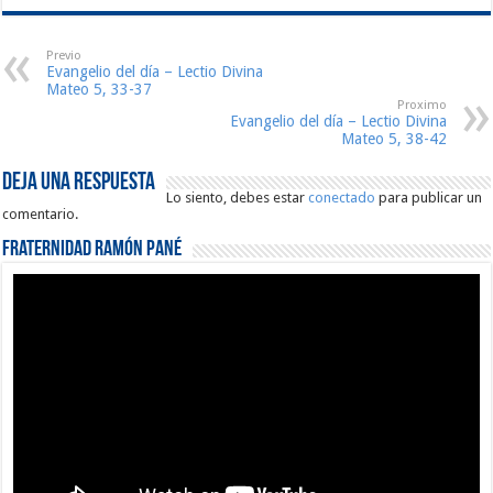
Previo
Evangelio del día – Lectio Divina
Mateo 5, 33-37
Proximo
Evangelio del día – Lectio Divina
Mateo 5, 38-42
Deja una respuesta
Lo siento, debes estar
conectado
para publicar un
comentario.
Fraternidad Ramón Pané
Reproductor
de
vídeo