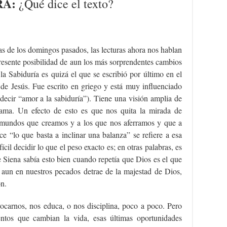
RA:
¿Qué dice el texto?
as de los domingos pasados, las lecturas ahora nos hablan
presente posibilidad de aun los más sorprendentes cambios
la Sabiduría es quizá el que se escribió por último en el
de Jesús. Fue escrito en griego y está muy influenciado
e decir “amor a la sabiduría”). Tiene una visión amplia de
rama. Un efecto de esto es que nos quita la mirada de
 mundos que creamos y a los que nos aferramos y que a
e “lo que basta a inclinar una balanza” se refiere a esa
ícil decidir lo que el peso exacto es; en otras palabras, es
 Siena sabía esto bien cuando repetía que Dios es el que
e aun en nuestros pecados detrae de la majestad de Dios,
ón.
vocarnos, nos educa, o nos disciplina, poco a poco. Pero
ntos que cambian la vida, esas últimas oportunidades