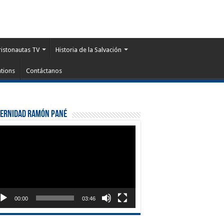
ristonautas TV
Historia de la Salvación
tions
Contáctanos
ternidad Ramón Pané
roductor
eo
00:00
03:46