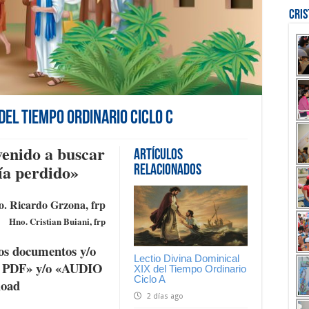
Cri
del Tiempo Ordinario Ciclo C
venido a buscar
Artículos
bía perdido
»
Relacionados
. Ricardo Grzona, frp
Hno. Cristian Buiani, frp
os documentos y/o
Lectio Divina Dominical
K PDF» y/o «AUDIO
XIX del Tiempo Ordinario
Ciclo A
load
2 días ago