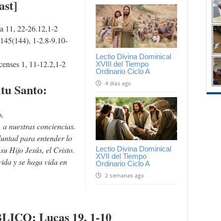
ast]
a 11, 22-26.12,1-2
145(144), 1-2.8-9.10-
Lectio Divina Dominical
censes 1, 11-12.2,1-2
XVIII del Tiempo
Ordinario Ciclo A
4 días ago
itu Santo:
o,
, a nuestras conciencias.
luntad para entender lo
su Hijo Jesús, el Cristo.
Lectio Divina Dominical
XVII del Tiempo
vida y se haga vida en
Ordinario Ciclo A
2 semanas ago
BLICO
: Lucas 19, 1-10