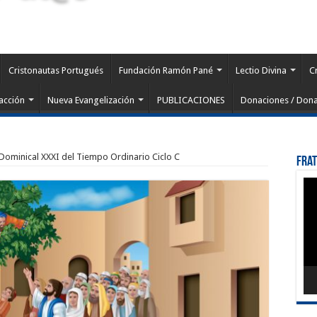
Cristonautas Portugués
Fundación Ramón Pané
Lectio Divina
C
acción
Nueva Evangelización
PUBLICACIONES
Donaciones / Dona
 Dominical XXXI del Tiempo Ordinario Ciclo C
Fra
Rep
de
víd