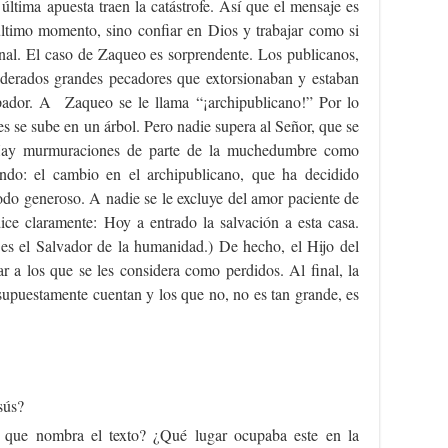
última apuesta traen la catástrofe. Así que el mensaje es
 último momento, sino confiar en Dios y trabajar como si
inal. El caso de Zaqueo es sorprendente. Los publicanos,
iderados grandes pecadores que extorsionaban y estaban
pador. A Zaqueo se le llama “¡archipublicano!” Por lo
es se sube en un árbol. Pero nadie supera al Señor, que se
 Hay murmuraciones de parte de la muchedumbre como
endo: el cambio en el archipublicano, que ha decidido
odo generoso. A nadie se le excluye del amor paciente de
ice claramente: Hoy a entrado la salvación a esta casa.
es el Salvador de la humanidad.) De hecho, el Hijo del
ar a los que se les considera como perdidos. Al final, la
supuestamente cuentan y los que no, no es tan grande, es
sús?
 que nombra el texto? ¿Qué lugar ocupaba este en la