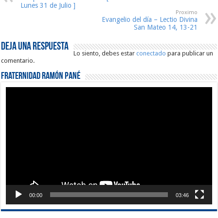
Lunes 31 de Julio ]
Proximo
Evangelio del día – Lectio Divina
San Mateo 14, 13-21
Deja una respuesta
Lo siento, debes estar
conectado
para publicar un
comentario.
Fraternidad Ramón Pané
Reproductor
de
vídeo
00:00
03:46