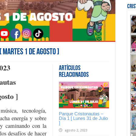
Cri
[ Martes 1 de Agosto ]
023
Artículos
Relacionados
autas
osto ]
úsica, tecnología,
Parque Cristonautas –
mucha energía y sobre
Día 1 [ Lunes 31 de Julio
]
 y caminando con la
agosto 2, 2023
 los desafíos de hacer