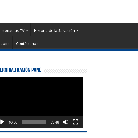
ristonautas TV
Historia de la Salvación
tions
Contáctanos
ternidad Ramón Pané
roductor
eo
00:00
03:46