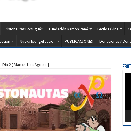
Cristonautas Portugués
Fundación Ramón Pané
Lectio Divina
C
acción
Nueva Evangelización
PUBLICACIONES
Donaciones / Dona
 Día 2 [ Martes 1 de Agosto ]
Fra
Rep
de
víd