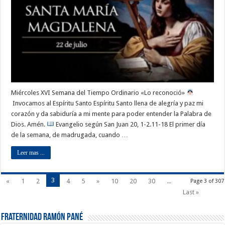
Miércoles XVI Semana del Tiempo Ordinario «Lo reconoció»
Invocamos al Espíritu Santo Espíritu Santo llena de alegría y paz mi
corazón y da sabiduría a mi mente para poder entender la Palabra de
Dios. Amén.
Evangelio según San Juan 20, 1-2.11-18 El primer día
de la semana, de madrugada, cuando …
Leer mas ...
3
«
1
2
4
5
»
10
20
30
...
Page 3 of 307
Last »
Fraternidad Ramón Pané