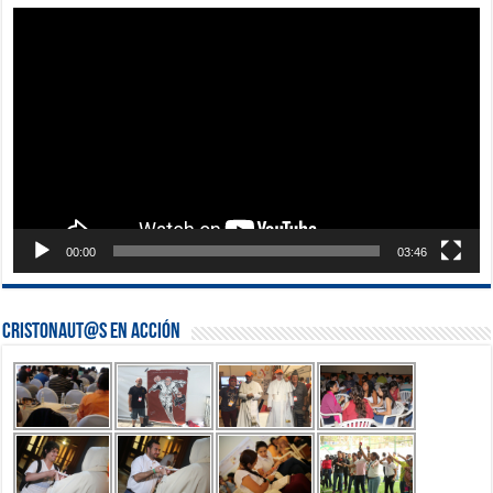
Reproductor
de
vídeo
00:00
03:46
Cristonaut@s en Acción