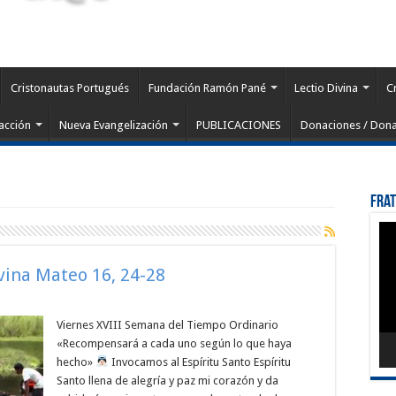
Cristonautas Portugués
Fundación Ramón Pané
Lectio Divina
C
acción
Nueva Evangelización
PUBLICACIONES
Donaciones / Dona
Fra
Rep
de
víd
ivina Mateo 16, 24-28
Viernes XVIII Semana del Tiempo Ordinario
«Recompensará a cada uno según lo que haya
hecho»
Invocamos al Espíritu Santo Espíritu
Santo llena de alegría y paz mi corazón y da