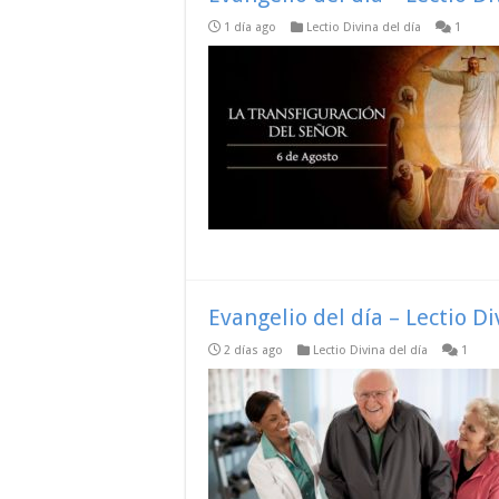
1 día ago
Lectio Divina del día
1
Evangelio del día – Lectio D
2 días ago
Lectio Divina del día
1