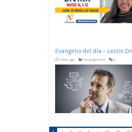
Evangelio del día – Lectio D
6 días ago
Uncategorized
0
1
2
3
4
5
»
10
20
30