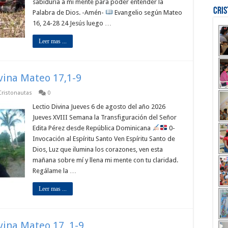
sabiduría a mi mente para poder entender la
Cri
Palabra de Dios. -Amén-
Evangelio según Mateo
16, 24-28 24 Jesús luego …
Leer mas ...
ivina Mateo 17,1-9
 Cristonautas
0
Lectio Divina Jueves 6 de agosto del año 2026
Jueves XVIII Semana la Transfiguración del Señor
Edita Pérez desde República Dominicana
0-
Invocación al Espíritu Santo Ven Espíritu Santo de
Dios, Luz que ilumina los corazones, ven esta
mañana sobre mí y llena mi mente con tu claridad.
Regálame la …
Leer mas ...
ivina Mateo 17, 1-9