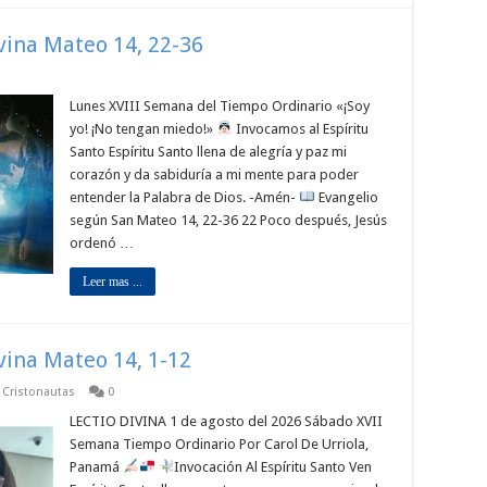
ivina Mateo 14, 22-36
Lunes XVIII Semana del Tiempo Ordinario «¡Soy
yo! ¡No tengan miedo!»
Invocamos al Espíritu
Santo Espíritu Santo llena de alegría y paz mi
corazón y da sabiduría a mi mente para poder
entender la Palabra de Dios. -Amén-
Evangelio
según San Mateo 14, 22-36 22 Poco después, Jesús
ordenó …
Leer mas ...
ivina Mateo 14, 1-12
p Cristonautas
0
LECTIO DIVINA 1 de agosto del 2026 Sábado XVII
Semana Tiempo Ordinario Por Carol De Urriola,
Panamá
Invocación Al Espíritu Santo Ven