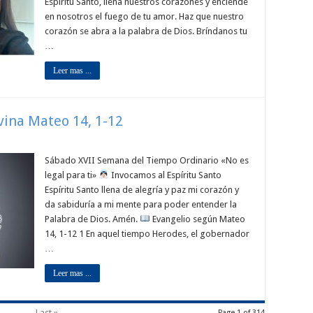
Espíritu Santo, llena nuestros corazones y enciende
en nosotros el fuego de tu amor. Haz que nuestro
corazón se abra a la palabra de Dios. Bríndanos tu
…
Leer mas ...
ivina Mateo 14, 1-12
Sábado XVII Semana del Tiempo Ordinario «No es
legal para ti»
Invocamos al Espíritu Santo
Espíritu Santo llena de alegría y paz mi corazón y
da sabiduría a mi mente para poder entender la
Palabra de Dios. Amén.
Evangelio según Mateo
14, 1-12 1 En aquel tiempo Herodes, el gobernador
…
Leer mas ...
...
Last »
Page 1 of 314