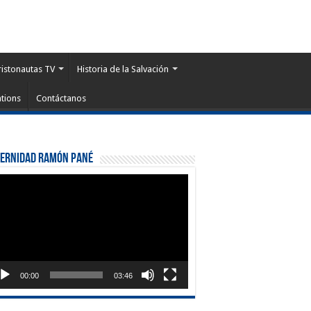
ristonautas TV
Historia de la Salvación
tions
Contáctanos
ternidad Ramón Pané
roductor
eo
00:00
03:46