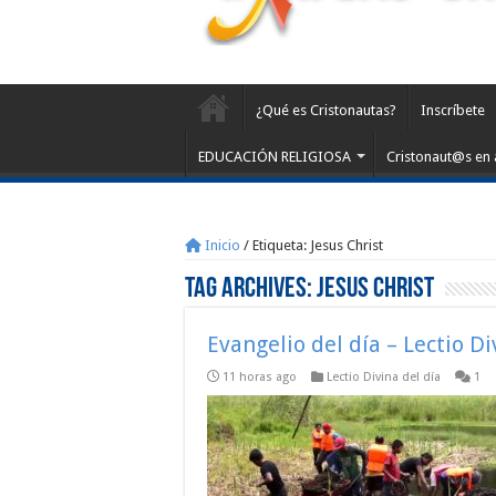
¿Qué es Cristonautas?
Inscríbete
EDUCACIÓN RELIGIOSA
Cristonaut@s en 
Inicio
/
Etiqueta:
Jesus Christ
Tag Archives:
Jesus Christ
Evangelio del día – Lectio D
11 horas ago
Lectio Divina del día
1