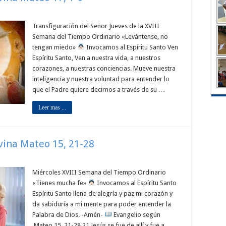
Transfiguración del Señor Jueves de la XVIII
Semana del Tiempo Ordinario «Levántense, no
tengan miedo»
Invocamos al Espíritu Santo Ven
Espíritu Santo, Ven a nuestra vida, a nuestros
corazones, a nuestras conciencias. Mueve nuestra
inteligencia y nuestra voluntad para entender lo
que el Padre quiere decirnos a través de su …
Leer mas ...
ivina Mateo 15, 21-28
Miércoles XVIII Semana del Tiempo Ordinario
«Tienes mucha fe»
Invocamos al Espíritu Santo
Espíritu Santo llena de alegría y paz mi corazón y
da sabiduría a mi mente para poder entender la
Palabra de Dios. -Amén-
Evangelio según
Mateo 15, 21-28 21 Jesús se fue de allí y fue a …