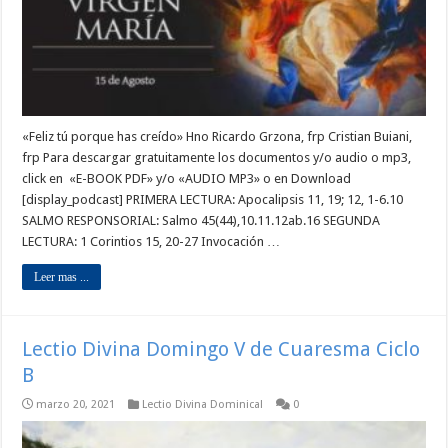
«Feliz tú porque has creído» Hno Ricardo Grzona, frp Cristian Buiani,
frp Para descargar gratuitamente los documentos y/o audio o mp3,
click en «E-BOOK PDF» y/o «AUDIO MP3» o en Download
[display_podcast] PRIMERA LECTURA: Apocalipsis 11, 19; 12, 1-6.10
SALMO RESPONSORIAL: Salmo 45(44),10.11.12ab.16 SEGUNDA
LECTURA: 1 Corintios 15, 20-27 Invocación …
Leer mas ...
Lectio Divina Domingo V de Cuaresma Ciclo
B
marzo 20, 2021
Lectio Divina Dominical
0