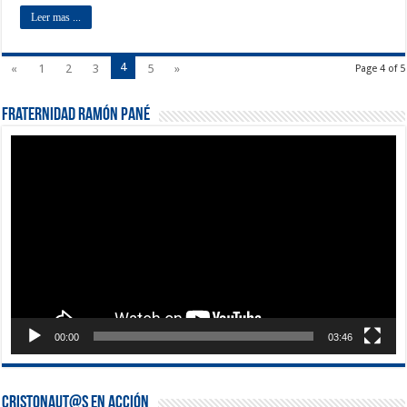
Leer mas ...
4
«
1
2
3
5
»
Page 4 of 5
Fraternidad Ramón Pané
Reproductor
de
vídeo
00:00
03:46
Cristonaut@s en Acción