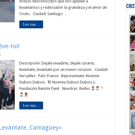
incluso desconocidos que nos ayudan a
Cri
levantarnos y redescubrir la grandeza y el amor de
Cristo. Ciudad: Santiago …
Leer mas ...
ève-toi!
0
Descripción: Dejale invadirte, dejale curarte,
levantate, levantate por un nuevo corazon. Ciudad:
Versailles País: France Representate: Noemie
Dubois Dubois © Noemie Dubois Dubois y
Fundación Ramón Pané Nuestras Redes
Leer mas ...
 «Levántate, Camagüey»