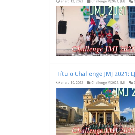
enero 12, 2022
ChallengeJMJ2021
,
JMJ
Título Challenge JMJ 2021: 
enero 10, 2022
ChallengeJMJ2021
,
JMJ