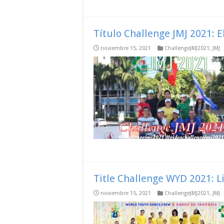
Título Challenge JMJ 2021: 
noviembre 15, 2021
ChallengeJMJ2021
,
JMJ
Title Challenge WYD 2021: L
noviembre 15, 2021
ChallengeJMJ2021
,
JMJ