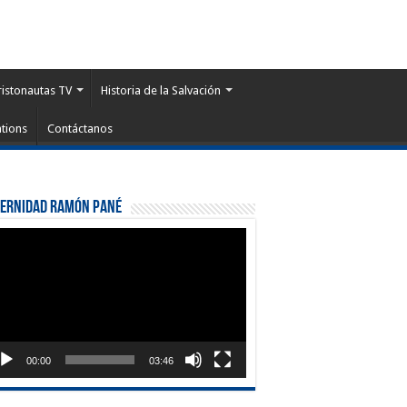
ristonautas TV
Historia de la Salvación
tions
Contáctanos
ternidad Ramón Pané
roductor
eo
00:00
03:46