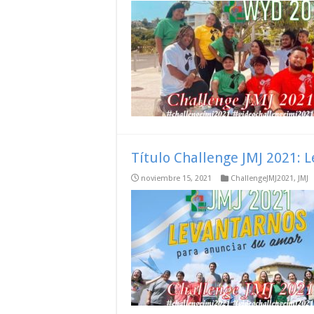
Título Challenge JMJ 2021: 
noviembre 15, 2021
ChallengeJMJ2021
,
JMJ