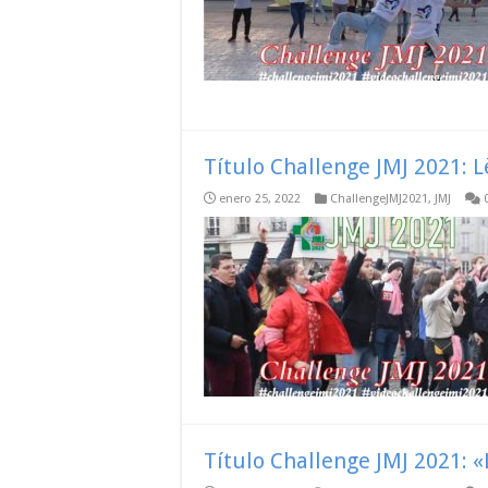
Título Challenge JMJ 2021: L
enero 25, 2022
ChallengeJMJ2021
,
JMJ
Título Challenge JMJ 2021: