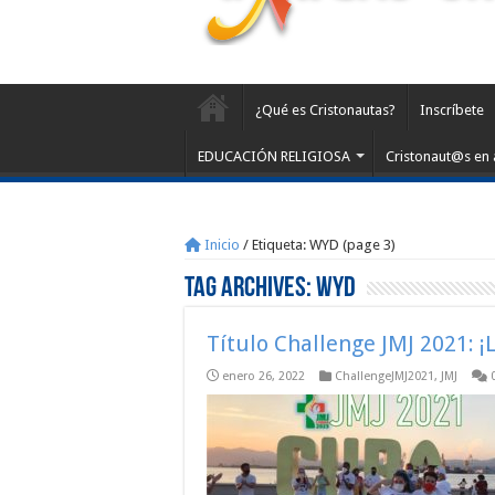
¿Qué es Cristonautas?
Inscríbete
EDUCACIÓN RELIGIOSA
Cristonaut@s en 
Inicio
/
Etiqueta:
WYD
(page 3)
Tag Archives:
WYD
Título Challenge JMJ 2021: ¡L
enero 26, 2022
ChallengeJMJ2021
,
JMJ