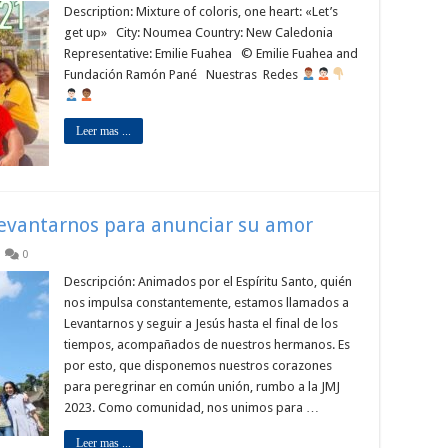
Description: Mixture of coloris, one heart: «Let’s
get up» City: Noumea Country: New Caledonia
Representative: Emilie Fuahea © Emilie Fuahea and
Fundación Ramón Pané Nuestras Redes
Leer mas ...
Levantarnos para anunciar su amor
0
Descripción: Animados por el Espíritu Santo, quién
nos impulsa constantemente, estamos llamados a
Levantarnos y seguir a Jesús hasta el final de los
tiempos, acompañados de nuestros hermanos. Es
por esto, que disponemos nuestros corazones
para peregrinar en común unión, rumbo a la JMJ
2023. Como comunidad, nos unimos para …
Leer mas ...