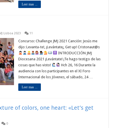
Leer mas ...
MJ Lisboa 2023
11
Concurso: Challenge JMJ 2021 Canción: Jesús me
dijo: Levanta-te!, ¡Levántate¡, Get up! Cristonaut@s
INTRODUCCIÓN JMJ
Diocesana 2021 ¡Levántate! ¡Te hago testigo de las
cosas que has visto!
Hch 26, 16 Durante la
audiencia con los participantes en el XI Foro
Internacional de los Jóvenes, el sábado, 24 …
Leer mas ...
ture of colors, one heart: «Let’s get
0