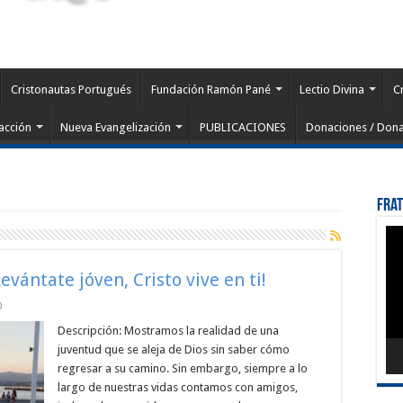
Cristonautas Portugués
Fundación Ramón Pané
Lectio Divina
C
acción
Nueva Evangelización
PUBLICACIONES
Donaciones / Dona
Fra
Rep
de
víd
evántate jóven, Cristo vive en ti!
0
Descripción: Mostramos la realidad de una
juventud que se aleja de Dios sin saber cómo
regresar a su camino. Sin embargo, siempre a lo
largo de nuestras vidas contamos con amigos,