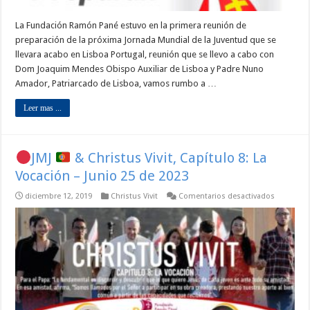
La Fundación Ramón Pané estuvo en la primera reunión de
preparación de la próxima Jornada Mundial de la Juventud que se
llevara acabo en Lisboa Portugal, reunión que se llevo a cabo con
Dom Joaquim Mendes Obispo Auxiliar de Lisboa y Padre Nuno
Amador, Patriarcado de Lisboa, vamos rumbo a …
Leer mas ...
JMJ
& Christus Vivit, Capítulo 8: La
Vocación – Junio 25 de 2023
en
diciembre 12, 2019
Christus Vivit
Comentarios desactivados
JMJ
&
Christus
Vivit,
Capítulo
8:
La
Vocación
–
Junio