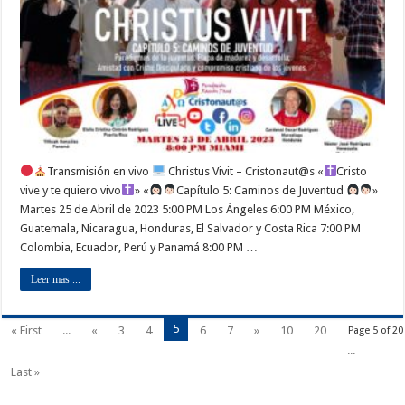
Christus
Vivit,
Capítulo
5:
Caminos
de
Juventud
–
Abril
25
de
2023
Transmisión en vivo
Christus Vivit – Cristonaut@s «
Cristo
vive y te quiero vivo
» «
Capítulo 5: Caminos de Juventud
»
Martes 25 de Abril de 2023 5:00 PM Los Ángeles 6:00 PM México,
Guatemala, Nicaragua, Honduras, El Salvador y Costa Rica 7:00 PM
Colombia, Ecuador, Perú y Panamá 8:00 PM …
Leer mas ...
5
« First
...
«
3
4
6
7
»
10
20
Page 5 of 20
...
Last »