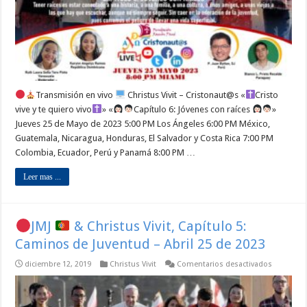
Jóvenes
con
raíces
–
Mayo
25
de
2023
Transmisión en vivo
Christus Vivit – Cristonaut@s «
Cristo
vive y te quiero vivo
» «
Capítulo 6: Jóvenes con raíces
»
Jueves 25 de Mayo de 2023 5:00 PM Los Ángeles 6:00 PM México,
Guatemala, Nicaragua, Honduras, El Salvador y Costa Rica 7:00 PM
Colombia, Ecuador, Perú y Panamá 8:00 PM …
Leer mas ...
JMJ
& Christus Vivit, Capítulo 5:
Caminos de Juventud – Abril 25 de 2023
en
diciembre 12, 2019
Christus Vivit
Comentarios desactivados
JMJ
&