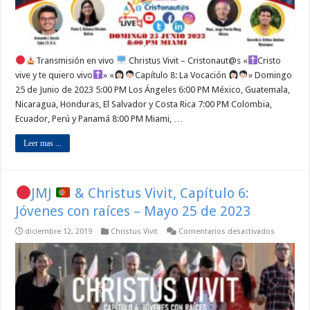
25
de
2023
Transmisión en vivo
Christus Vivit – Cristonaut@s «
Cristo
vive y te quiero vivo
» «
Capítulo 8: La Vocación
» Domingo
25 de Junio de 2023 5:00 PM Los Ángeles 6:00 PM México, Guatemala,
Nicaragua, Honduras, El Salvador y Costa Rica 7:00 PM Colombia,
Ecuador, Perú y Panamá 8:00 PM Miami, …
Leer mas ...
JMJ
& Christus Vivit, Capítulo 6:
Jóvenes con raíces – Mayo 25 de 2023
en
diciembre 12, 2019
Christus Vivit
Comentarios desactivados
JMJ
&
Christus
Vivit,
Capítulo
6: