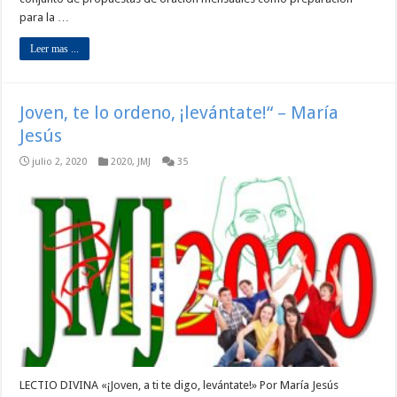
para la …
Leer mas ...
Joven, te lo ordeno, ¡levántate!“ – María
Jesús
julio 2, 2020
2020
,
JMJ
35
LECTIO DIVINA «¡Joven, a ti te digo, levántate!» Por María Jesús