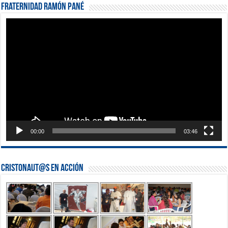
Fraternidad Ramón Pané
Reproductor
de
vídeo
00:00
03:46
Cristonaut@s en Acción