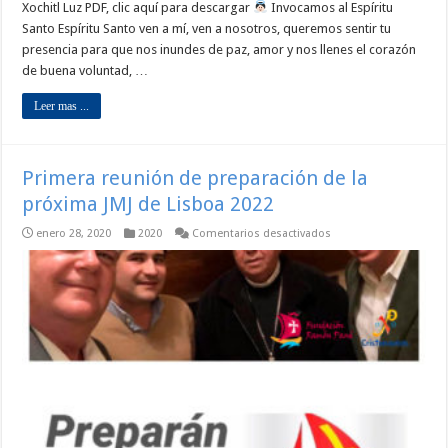
Xochitl Luz PDF, clic aquí para descargar
Invocamos al Espíritu
Santo Espíritu Santo ven a mí, ven a nosotros, queremos sentir tu
presencia para que nos inundes de paz, amor y nos llenes el corazón
de buena voluntad, …
Leer mas ...
Primera reunión de preparación de la
próxima JMJ de Lisboa 2022
en
enero 28, 2020
2020
Comentarios desactivados
Primera
reunión
de
preparación
de
la
próxima
JMJ
de
Lisboa
2022