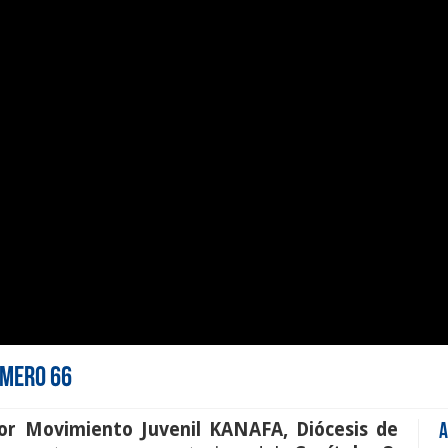
úmero 66
or Movimiento Juvenil KANAFA, Diócesis de
A