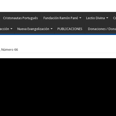
Cristonautas Portugués
Fundación Ramón Pané
Lectio Divina
C
acción
Nueva Evangelización
PUBLICACIONES
Donaciones / Dona
 3, Número 66