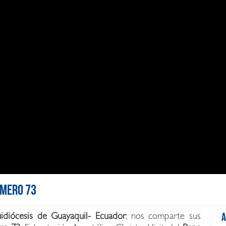
úmero 73
uidiócesis de Guayaquil- Ecuador
; nos comparte sus
A