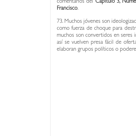
comentarios del
Capítulo 3, Núme
Francisco
.
73. Muchos jóvenes son ideologiza
como fuerza de choque para destrui
muchos son convertidos en seres in
así se vuelven presa fácil de ofer
elaboran grupos políticos o poder