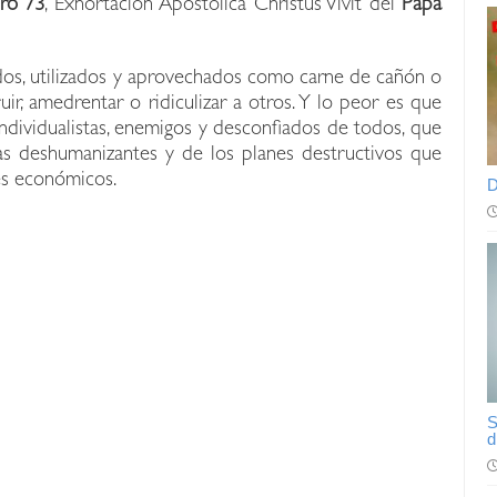
ro 73
, Exhortación Apostólica Christus Vivit del
Papa
dos, utilizados y aprovechados como carne de cañón o
r, amedrentar o ridiculizar a otros. Y lo peor es que
dividualistas, enemigos y desconfiados de todos, que
tas deshumanizantes y de los planes destructivos que
es económicos.
D
S
d