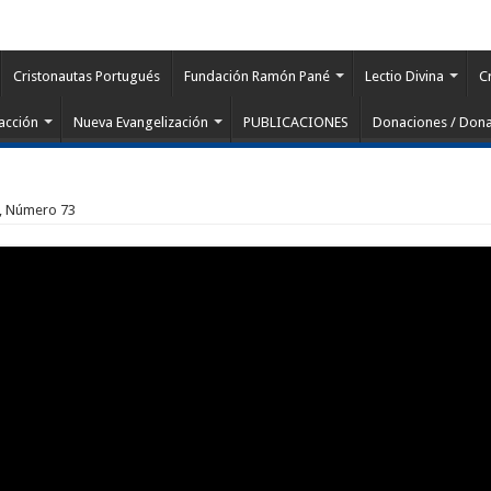
Cristonautas Portugués
Fundación Ramón Pané
Lectio Divina
C
acción
Nueva Evangelización
PUBLICACIONES
Donaciones / Dona
 3, Número 73