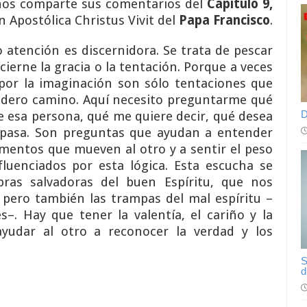
nos comparte sus comentarios del
Capítulo 9,
n Apostólica Christus Vivit del
Papa Francisco
.
o atención es discernidora. Se trata de pescar
scierne la gracia o la tentación. Porque a veces
por la imaginación son sólo tentaciones que
adero camino. Aquí necesito preguntarme qué
D
 esa persona, qué me quiere decir, qué desea
 pasa. Son preguntas que ayudan a entender
entos que mueven al otro y a sentir el peso
fluenciados por esta lógica. Esta escucha se
abras salvadoras del buen Espíritu, que nos
 pero también las trampas del mal espíritu –
s–. Hay que tener la valentía, el cariño y la
ayudar al otro a reconocer la verdad y los
S
d