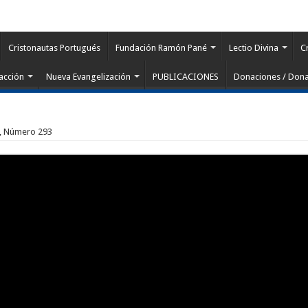
Cristonautas Portugués
Fundación Ramón Pané
Lectio Divina
C
acción
Nueva Evangelización
PUBLICACIONES
Donaciones / Dona
 9, Número 293