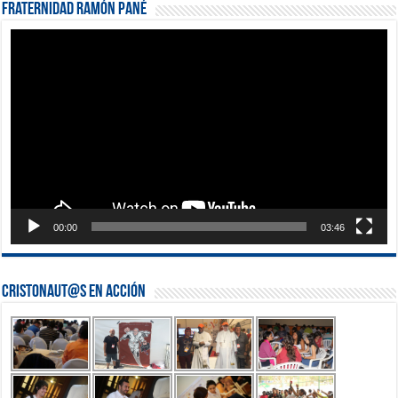
Fraternidad Ramón Pané
Reproductor
de
vídeo
00:00
03:46
Cristonaut@s en Acción