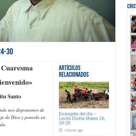
Cri
24-30
e Cuaresma
Artículos
Relacionados
bienvenido»
itu Santo
onde nos disponemos de
Evangelio del día –
je de Dios y ponerlo en
Lectio Divina Mateo 16,
24-28
ida.
5 horas ago