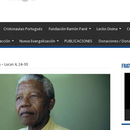
Cristonautas Portugués
Fundación Ramón Pané
Lectio Divina
C
acción
Nueva Evangelización
PUBLICACIONES
Donaciones / Dona
a – Lucas 4, 24-30
Fra
Rep
de
víd