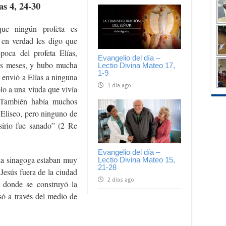
s 4, 24-30
que ningún profeta es
 en verdad les digo que
poca del profeta Elías,
Evangelio del día –
eis meses, y hubo mucha
Lectio Divina Mateo 17,
1-9
o envió a Elías a ninguna
1 día ago
olo a una viuda que vivía
 También había muchos
a Eliseo, pero ninguno de
sirio fue sanado” (2 Re
Evangelio del día –
la sinagoga estaban muy
Lectio Divina Mateo 15,
21-28
 Jesús fuera de la ciudad
2 días ago
 donde se construyó la
asó a través del medio de