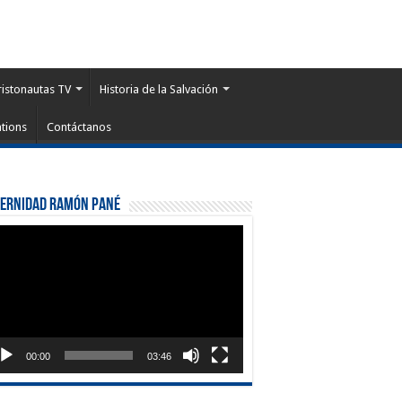
ristonautas TV
Historia de la Salvación
tions
Contáctanos
ternidad Ramón Pané
roductor
eo
00:00
03:46