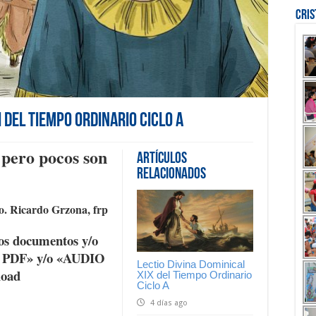
Cri
I del Tiempo Ordinario Ciclo A
 pero pocos son
Artículos
Relacionados
. Ricardo Grzona, frp
os documentos y/o
K PDF» y/o «AUDIO
Lectio Divina Dominical
load
XIX del Tiempo Ordinario
Ciclo A
4 días ago