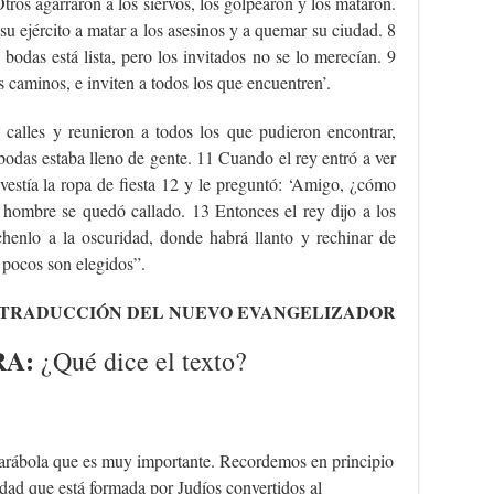
Otros agarraron a los siervos, los golpearon y los mataron.
u ejército a matar a los asesinos y a quemar su ciudad. 8
 bodas está lista, pero los invitados no se lo merecían. 9
s caminos, e inviten a todos los que encuentren’.
s calles y reunieron a todos los que pudieron encontrar,
odas estaba lleno de gente. 11 Cuando el rey entró a ver
vestía la ropa de fiesta 12 y le preguntó: ‘Amigo, ¿cómo
el hombre se quedó callado. 13 Entonces el rey dijo a los
chenlo a la oscuridad, donde habrá llanto y rechinar de
 pocos son elegidos”.
TRADUCCIÓN DEL NUEVO EVANGELIZADOR
RA:
¿Qué dice el texto?
parábola que es muy importante. Recordemos en principio
ad que está formada por Judíos convertidos al