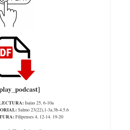
splay_podcast]
LECTURA:
Isaías 25, 6-10a
ORIAL:
Salmo
23(22),1-3a.3b-4.5.6
TURA:
Filipenses 4, 12-14. 19-20