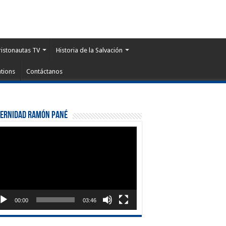
ristonautas TV
Historia de la Salvación
tions
Contáctanos
ternidad Ramón Pané
roductor
eo
00:00
03:46