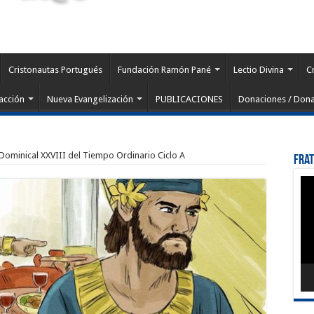
Cristonautas Portugués
Fundación Ramón Pané
Lectio Divina
C
acción
Nueva Evangelización
PUBLICACIONES
Donaciones / Dona
 Dominical XXVIII del Tiempo Ordinario Ciclo A
Fra
Rep
de
víd