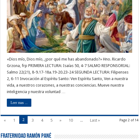
«Dios mío, Dios mío, ¿por qué me has abandonado?» Hno. Ricardo
Grzona, frp PRIMERA LECTURA: Isaías 50, 4-7 SALMO RESPONSORIAL:
Salmo 22(21), 8-9.17-18a.19-20.23-24 SEGUNDA LECTURA: Filipenses
2, 6-11 Invocación al Espíritu Santo: Ven Espíritu Santo, Ven a nuestra
vida, a nuestros corazones, a nuestras conciencias. Mueve nuestra
inteligencia y nuestra voluntad …
Leer mas ...
2
«
1
3
4
5
»
10
...
Last »
Page 2 of 14
Fraternidad Ramón Pané