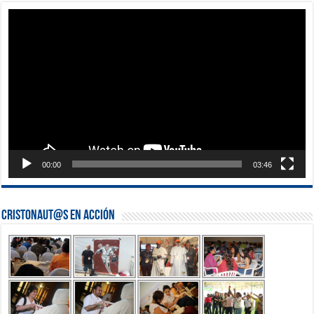
Reproductor
de
vídeo
00:00
03:46
Cristonaut@s en Acción