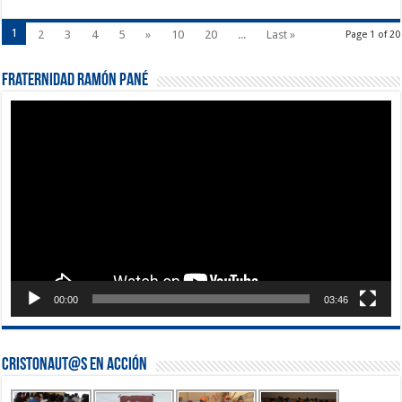
1
2
3
4
5
»
10
20
...
Last »
Page 1 of 20
Fraternidad Ramón Pané
Reproductor
de
vídeo
00:00
03:46
Cristonaut@s en Acción