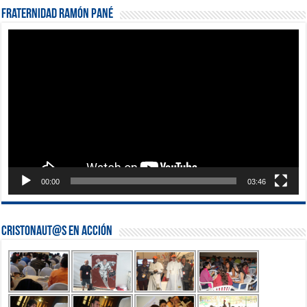
Fraternidad Ramón Pané
Reproductor
de
vídeo
00:00
03:46
Cristonaut@s en Acción