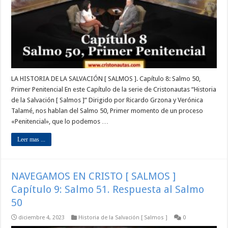
LA HISTORIA DE LA SALVACIÓN [ SALMOS ]. Capítulo 8: Salmo 50,
Primer Penitencial En este Capítulo de la serie de Cristonautas “Historia
de la Salvación [ Salmos ]” Dirigido por Ricardo Grzona y Verónica
Talamé, nos hablan del Salmo 50, Primer momento de un proceso
«Penitencial», que lo podemos …
Leer mas ...
NAVEGAMOS EN CRISTO [ SALMOS ]
Capítulo 9: Salmo 51. Respuesta al Salmo
50
diciembre 4, 2023
Historia de la Salvación [ Salmos ]
0