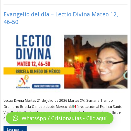
Evangelio del día – Lectio Divina Mateo 12,
46-50
Lectio Divina Martes 21 de Julio de 2026 Martes XVI Semana Tiempo
Ordinario Bricela Olmedo desde México
Invocación al Espíritu Santo
Ven, Espíritu Santo, Llena los corazones de tus fieles y enciende en ellos el
WhatsApp / Cristonautas - Clic aquí
fuego de tu amor. Envía, Señor, tu Espíritu. Que renueve la faz de la …
Leer mas ...