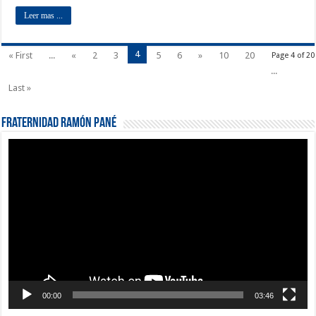
Leer mas ...
4
« First
...
«
2
3
5
6
»
10
20
Page 4 of 20
...
Last »
Fraternidad Ramón Pané
Reproductor
de
vídeo
00:00
03:46