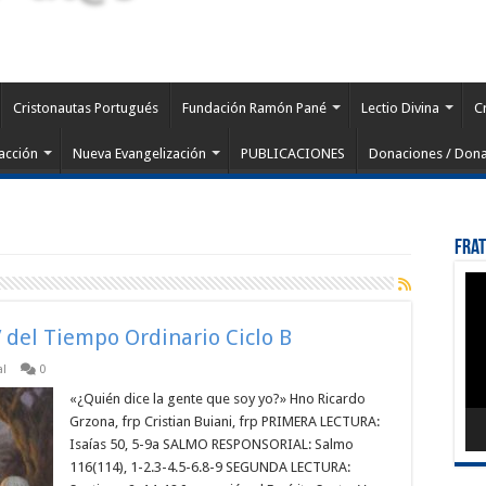
Cristonautas Portugués
Fundación Ramón Pané
Lectio Divina
C
acción
Nueva Evangelización
PUBLICACIONES
Donaciones / Dona
Fra
Rep
de
víd
 del Tiempo Ordinario Ciclo B
al
0
«¿Quién dice la gente que soy yo?» Hno Ricardo
Grzona, frp Cristian Buiani, frp PRIMERA LECTURA:
Isaías 50, 5-9a SALMO RESPONSORIAL: Salmo
116(114), 1-2.3-4.5-6.8-9 SEGUNDA LECTURA: