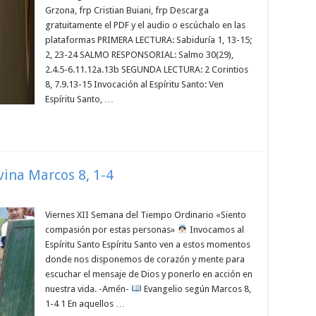
Grzona, frp Cristian Buiani, frp Descarga
gratuitamente el PDF y el audio o escúchalo en las
plataformas PRIMERA LECTURA: Sabiduría 1, 13-15;
2, 23-24 SALMO RESPONSORIAL: Salmo 30(29),
2.4.5-6.11.12a.13b SEGUNDA LECTURA: 2 Corintios
8, 7.9.13-15 Invocación al Espíritu Santo: Ven
Espíritu Santo, …
vina Marcos 8, 1-4
Viernes XII Semana del Tiempo Ordinario «Siento
compasión por estas personas»
Invocamos al
Espíritu Santo Espíritu Santo ven a estos momentos
donde nos disponemos de corazón y mente para
escuchar el mensaje de Dios y ponerlo en acción en
nuestra vida. -Amén-
Evangelio según Marcos 8,
1-4 1 En aquellos …