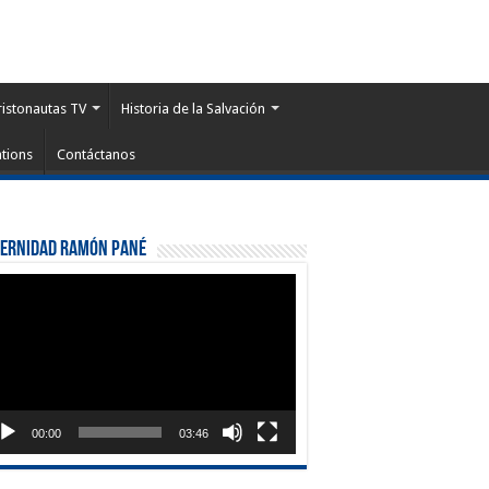
ristonautas TV
Historia de la Salvación
tions
Contáctanos
ternidad Ramón Pané
roductor
eo
00:00
03:46