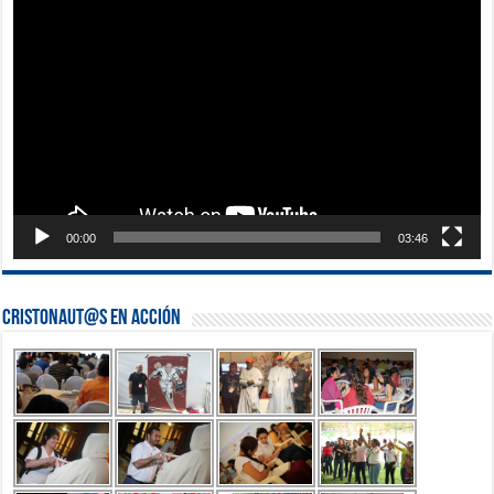
Reproductor
de
vídeo
00:00
03:46
Cristonaut@s en Acción