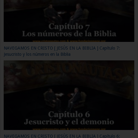
NAVEGAMOS EN CRISTO [ JESÚS EN LA BIBLIA ] Capítulo 4: ¿Por
qué Jesucristo dijo «Yo Soy» y que significa?
NAVEGAMOS EN CRISTO [ JESÚS EN LA BIBLIA ] Capítulo 3: El