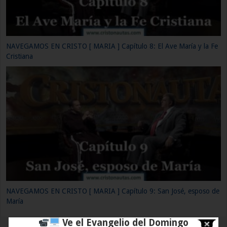
NAVEGAMOS EN CRISTO [ MARIA ] Capítulo 11: María junto al
resucitado
NAVEGAMOS EN CRISTO [ MARIA ] Capítulo 12: María. La
Inmaculada Concepción
Ve el Evangelio del Domingo