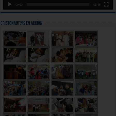
00:00
03:46
Cristonaut@s en Acción