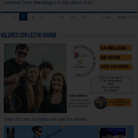
Cardenal Oscar Maradiaga a la JMJ Lisboa 2023
3
1
2
4
5
»
10
20
30
...
Last »
Page 3 of 51
Valores con Lectio Divina
Valor de la Amistad