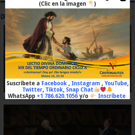
(Clic en la imagen
)
Cristonaut@s - Historia de la Salvación
Suscríbete a
Facebook
,
Instagram
,
YouTube
,
Twitter
,
Tiktok
,
Snap Chat
WhatsApp
+1 786.620.1056
y/o
Inscríbete
CRISTONAUTAS, NAVEGAMOS EN CRISTO Capítulo 10: El Cristo
de la Fe.