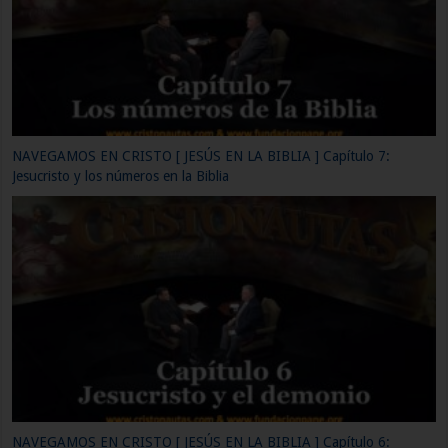
NAVEGAMOS EN CRISTO [ JESÚS EN LA BIBLIA ] Capítulo 4: ¿Por
qué Jesucristo dijo «Yo Soy» y que significa?
NAVEGAMOS EN CRISTO [ JESÚS EN LA BIBLIA ] Capítulo 3: El