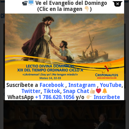
Ve el Evangelio del Domingo
(Clic en la imagen
)
Cristonaut@s - Historia de la Salvación
Suscríbete a
Facebook
,
Instagram
,
YouTube
,
Twitter
,
Tiktok
,
Snap Chat
CRISTONAUTAS, NAVEGAMOS EN CRISTO Capítulo 10: El Cristo
WhatsApp
+1 786.620.1056
y/o
Inscríbete
de la Fe.