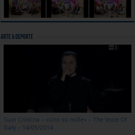
Arte & Deporte
Suor Cristina – «Uno su mille» – The Voice Of
Italy – 14/05/2014