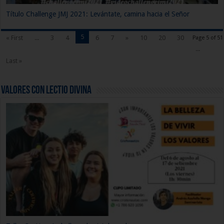
Título Challenge JMJ 2021: Levántate, camina hacia el Señor
5
« First
...
3
4
6
7
»
10
20
30
Page 5 of 51
...
Last »
Valores con Lectio Divina