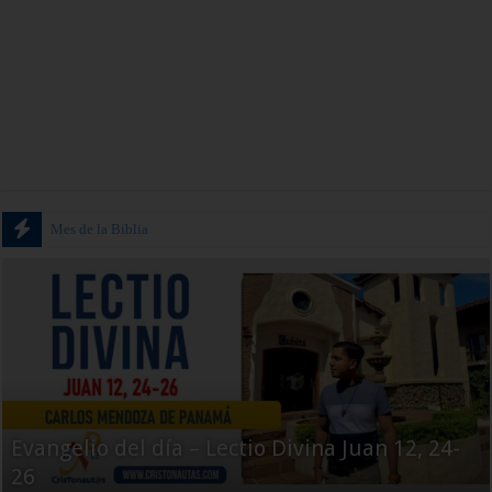
Mes de la Biblia
Jornada Mundial de la Juventud 2016
Evangelio del día – Lectio Divina Juan 12, 24-
26