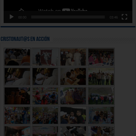
00:00
03:46
Cristonaut@s en Acción